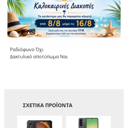
Wi-Fi Hotspot Ναι
NFC Ναι
Λοιπά Χαρακτηριστικά
Αφαιρούμενη Μπαταρία Όχι
Χωρητικότητα Μπαταρίας 5000 mAh
Ραδιόφωνο Όχι
Δακτυλικό αποτύπωμα Ναι
ΣΧΕΤΙΚΆ ΠΡΟΪΌΝΤΑ