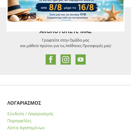
CASE FANS
LIQUID COOLERS
CPU COOLERS
ΑΚΟΛΟΥΘΗΣΤΕ ΜΑΣ
ΕΙΚΟΝΑ-ΗΧΟΣ
Γραφτείτε στην Ομάδα μας
ACCESSORIES
και μάθετε πρώτοι για τις Απίθανες Προσφορές μας!
GAMING
ΟΙΚΙΑΚΕΣ ΣΥΣΚΕΥΕΣ
ΠΡΟΣΩΠΙΚΗ ΦΡΟΝΤΙΔΑ
ΛΟΓΑΡΙΑΣΜΟΣ
Σύνδεση / Λογαριασμός
Παραγγελίες
Λίστα Αγαπημένων