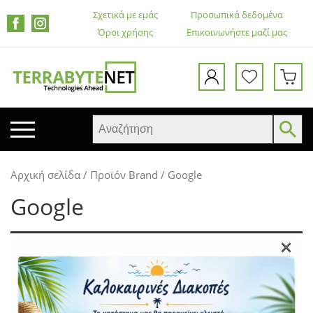
Σχετικά με εμάς
Προσωπικά δεδομένα
Όροι χρήσης
Επικοινωνήστε μαζί μας
ΚΙΝΗΤΑ ΤΗΛΕΦΩΝΑ
Αρχική σελίδα
/ Προϊόν Brand / Google
TABLETS
Google
HEADSETS & ΗΧΕΊΑ
ΟΘΌΝΕΣ
×
Δεν βρέθηκε κανένα προϊόν που να
ΕΚΤΥΠΩΤΈΣ – ΠΟΛΥΜΗΧΑΝΉΜΑΤΑ
ταιριάζει με την επιλογή σας.
WEB CAMERA
ΚΟΥΤΙΆ ΥΠΟΛΟΓΙΣΤΏΝ