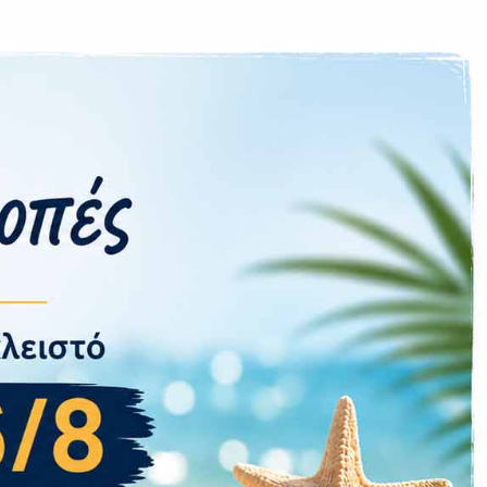
υγώνιος 12MP
5G
no SIM + e-SIM
Ναι
πό την Οθόνη
5000 mAh
60 W
25 W
Εγγύηση
P68
– Πιστο