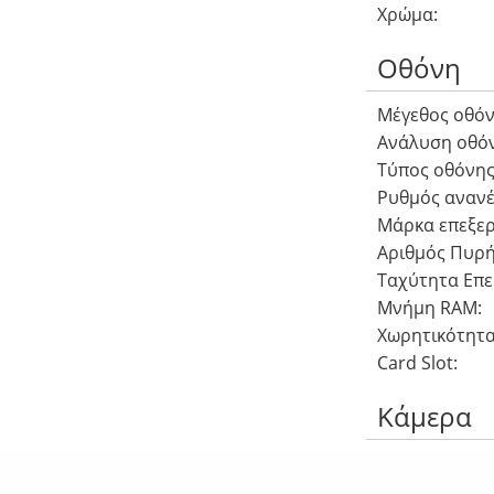
Χρώμα:
Οθόνη
Μέγεθος οθόν
Ανάλυση οθόν
Τύπος οθόνης
Ρυθμός αναν
Μάρκα επεξερ
Αριθμός Πυρή
Ταχύτητα Επε
Μνήμη RAM:
Χωρητικότητα
Card Slot:
Κάμερα
Πίσω Κάμερα: