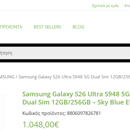
Σχετικά με εμάς
Επ
 ΠΡΟΪΌΝΤΑ
BEST SELLERS
BLOG
MSUNG
/ Samsung Galaxy S26 Ultra S948 5G Dual Sim 12GB/256
ACCESSORIES
Samsung Galaxy S26 Ultra S948 5G
Dual Sim 12GB/256GB – Sky Blue 
Κωδικός προϊόντος: 8806097826781
1.048,00
€