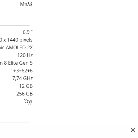
Μπλέ
6,9 ”
0 x 1440 pixels
ic AMOLED 2X
120 Hz
 8 Elite Gen 5
1+3+62+6
7,74 GHz
12 GB
256 GB
Όχι
×
0MP 3x Οπτικό
ρυγώνιος 50MP