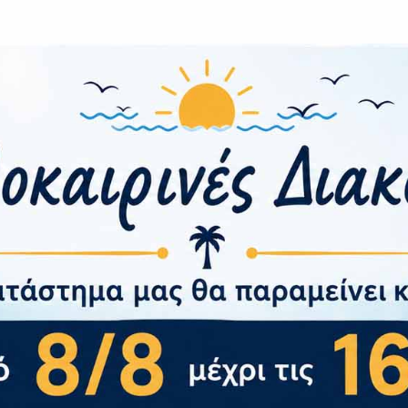
ερα:
Ευρ
ότητα
:
Na
οτύπωμα:
Κάτω α
ρτισης
ρτισης:
163,6
x
Διαστάσεις
Διαστάσεις
214
Πιστοποίηση
χι
78,1
Βάρος:
I
(ΠxΒxΥ):
gr
Προστασίας:
και Βάρος
x 7,9
mm