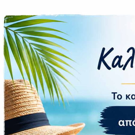
Μπροστά Κάμ
Συνδεσιμ
Δίκτυο:
Υποδοχές SIM
NFC:
Δαχτυλικό απ
Μπαταρία:
Ταχύτητα Φό
Ασύρματης φό
Αντίστροφη
Ό
Φόρτιση