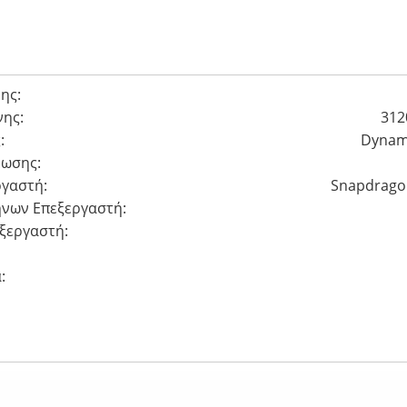
ης:
ης:
312
:
Dynam
έωσης:
γαστή:
Snapdragon
νων Eπεξεργαστή:
ξεργαστή:
:
Ευρυγώνιος 200MP, Τηλεφακός 1
Zoom, Τηλεφακός 50MP 5x Οπτικό Zoom, Υπερευ