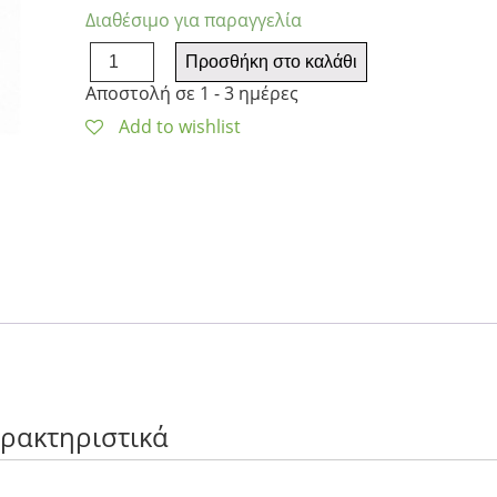
Διαθέσιμο για παραγγελία
Samsung
Προσθήκη στο καλάθι
Galaxy
Αποστολή σε 1 - 3 ημέρες
S26
Ultra
Add to wishlist
S948
5G
Dual
Sim
12GB/256GB
-
Sky
Blue
EU
ποσότητα
αρακτηριστικά