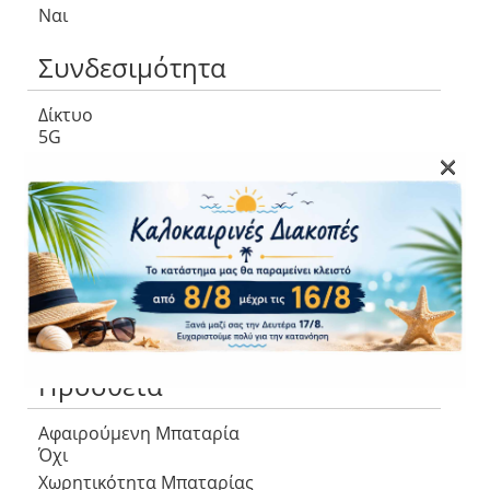
Ναι
Συνδεσιμότητα
Δίκτυο
5G
×
WLAN
Ναι
Bluetooth
Ναι
Wi-Fi Hotspot
Ναι
NFC
Ναι
Πρόσθετα
Αφαιρούμενη Μπαταρία
Όχι
Χωρητικότητα Μπαταρίας