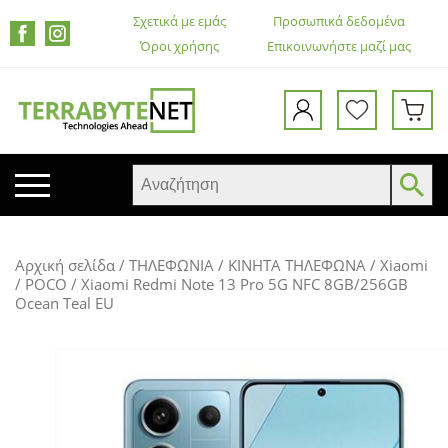
Σχετικά με εμάς
Προσωπικά δεδομένα
Όροι χρήσης
Επικοινωνήστε μαζί μας
ΚΙΝΗΤΑ ΤΗΛΕΦΩΝΑ
Αρχική σελίδα
/
ΤΗΛΕΦΩΝΙΑ
/
ΚΙΝΗΤΑ ΤΗΛΕΦΩΝΑ
/
Xiaomi
TABLETS
/ POCO
/ Xiaomi Redmi Note 13 Pro 5G NFC 8GB/256GB
Ocean Teal EU
HEADSETS & ΗΧΕΊΑ
ΟΘΌΝΕΣ
ΕΚΤΥΠΩΤΈΣ – ΠΟΛΥΜΗΧΑΝΉΜΑΤΑ
WEB CAMERA
ΚΟΥΤΙΆ ΥΠΟΛΟΓΙΣΤΏΝ