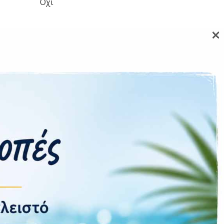
Όχι
×
200MP
10MP
5G
SIM + SIM
Ναι
Ναι
4000mAh
25 W
Ναι, 15W