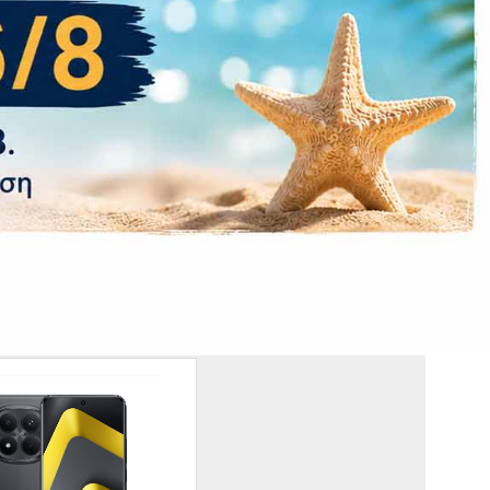
 72.8 x 8.9 mm
215 g
2 έτη