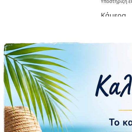
Υποστήριξη ε
Κάμερα
Πίσω Κάμερα:
Μπροστά Κάμ
Συνδεσιμ
Δίκτυο δεδομ
Υποδοχές SIM
Υποστήριξη N
Δαχτυλικό απ
Μπαταρία:
Ταχύτητα Φό
Υποστήριξη α
Διαστάσε