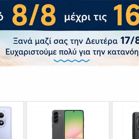
xΒxΥ):
158.4 x
– Πιστοποιήσεις