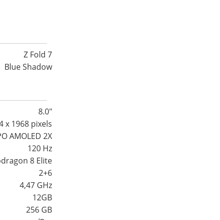
Z Fold 7
Blue Shadow
8.0″
4 x 1968 pixels
PO AMOLED 2X
120 Hz
dragon 8 Elite
2+6
4,47 GHz
12GB
256 GB