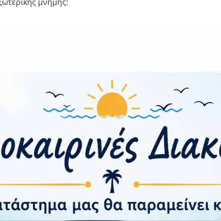
ξωτερικής μνήμης:
ερα:
ότητα
ένων:
:
FC:
οτύπωμα:
ρτισης
σύρματης φόρτισης:
ις και Βάρος