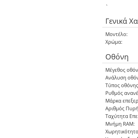
`
Γενικά Χ
Μοντέλο:
Χρώμα:
Οθόνη
Μέγεθος οθόν
Ανάλυση οθόν
Τύπος οθόνης
Ρυθμός αναν
Μάρκα επεξερ
Αριθμός Πυρή
Ταχύτητα Επε
Μνήμη RAM:
Χωρητικότητα