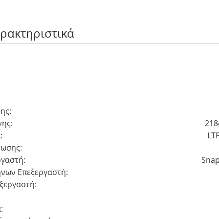
αρακτηριστικά
ης:
ης:
218
:
LT
έωσης:
γαστή:
Snap
νων Eπεξεργαστή:
ξεργαστή:
: