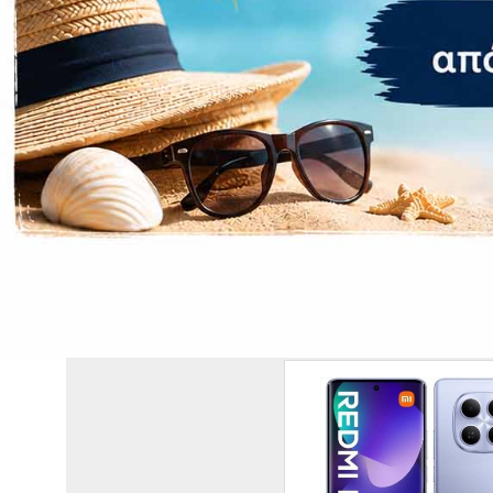
Διαστάσεις (Π
Βάρος:
Εγγύηση 
Εγγύηση:
ΣΧΕΤΙΚΆ ΠΡΟΪΌΝΤΑ