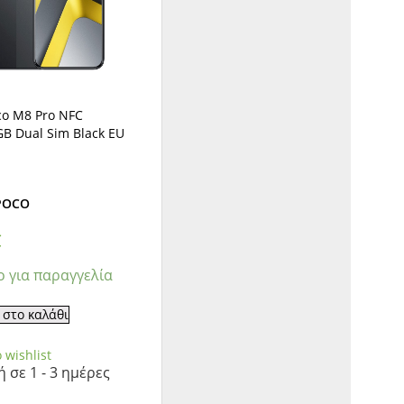
co M8 Pro NFC
B Dual Sim Black EU
 POCO
€
ο για παραγγελία
στο καλάθι
 wishlist
 σε 1 - 3 ημέρες