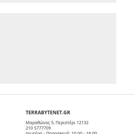
ΤERRABYTENET.GR
Μαραθώνος 5, Περιστέρι 12132
210 5777709
Δευτέρα - Παρασκευή: 10.00 - 18.00