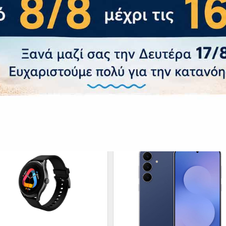
 Μπαταρία Όχι
 Μπαταρίας 5000 mAh (Fast charging 18W)
οτύπωμα Ναι