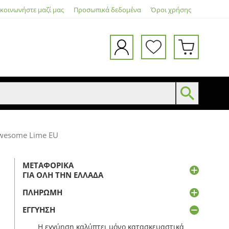
ικοινωνήστε μαζί μας
Προσωπικά δεδομένα
Όροι χρήσης
wesome Lime EU
ΜΕΤΑΦΟΡΙΚΆ
ΓΙΑ ΌΛΗ ΤΗΝ ΕΛΛΆΔΑ
ΠΛΗΡΩΜΉ
ΕΓΓΎΗΣΗ
Η εγγύηση καλύπτει μόνο κατασκευαστικά