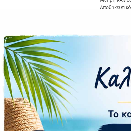
Αποθηκευτικό
Κάμερα
Πίσω 48 MP, f/
1/4.0″, 1.12µm
Μπροστά 13 MP,
Flash Ναι
Συνδεσιμ
Δίκτυο 4G
WLAN Ναι
Bluetooth Ναι
Wi-Fi Hotspot
NFC Όχι
Πρόσθετ