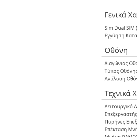
Γενικά Χ
Sim Dual SIM 
Εγγύηση Κατα
Οθόνη
Διαγώνιος Οθό
Τύπος Οθόνη
Ανάλυση Οθόνης
Τεχνικά 
Λειτουργικό A
Επεξεργαστής
Πυρήνες Επεξε
Επέκταση Μν
Μνήμη RAM6