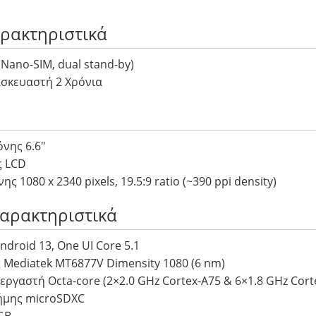
αρακτηριστικά
(Nano-SIM, dual stand-by)
σκευαστή 2 Χρόνια
νης 6.6″
ς LCD
 1080 x 2340 pixels, 19.5:9 ratio (~390 ppi density)
Χαρακτηριστικά
ndroid 13, One UI Core 5.1
 Mediatek MT6877V Dimensity 1080 (6 nm)
ργαστή Octa-core (2×2.0 GHz Cortex-A75 & 6×1.8 GHz Cort
ήμης microSDXC
GB