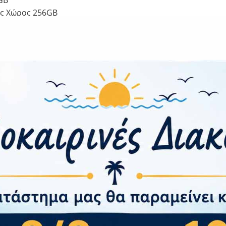
ς Χώρος 256GB
1.8, 26mm (wide), 1/2.0″, 0.8µm, PDAF, OIS 8 MP, f/2.2, 123˚, 
 5 MP, f/2.4, (macro)
 f/2.2, (wide), 1/3.1″, 1.12µm
ότητα
 Ναι
α