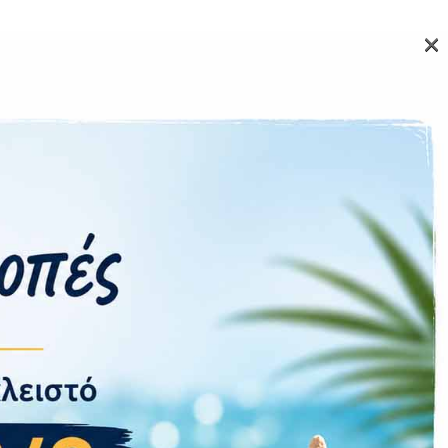
×
(ultrawide),