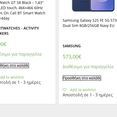
atch GT S8 Black – 1,43″
ED touch, 466×466 60Hz
ys On Call BT Smart Watch
 14day
Samsung Galaxy S25 FE 5G S73
Dual Sim 8GB/256GB Navy EU
TWATCHES - ACTIVITY
KERS
90
€
SAMSUNG
έσιμο για παραγγελία
573,00
€
θήκη στο καλάθι
Διαθέσιμο για παραγγελία
dd to wishlist
Προσθήκη στο καλάθι
τολή σε 1 - 3 ημέρες
Add to wishlist
Αποστολή σε 1 - 3 ημέρες