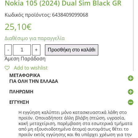
Nokia 105 (2024) Dual Sim Black GR
Κωδικός προϊόντος: 6438409099068
25,10
€
Διαθέσιμο για παραγγελία
Nokia
-
+
Προσθήκη στο καλάθι
105
Άμεση Παράδοση
(2024)
Dual
Add to wishlist
Sim
ΜΕΤΑΦΟΡΙΚΆ
Black
ΓΙΑ ΌΛΗ ΤΗΝ ΕΛΛΆΔΑ
GR
ποσότητα
ΠΛΗΡΩΜΉ
ΕΓΓΎΗΣΗ
Η εγγύηση καλύπτει μόνο κατασκευαστικά λάθη στο
προϊόν. Οποιαδήποτε άλλη βλάβη (πτώση, υγρασία,
κακή μεταχείριση, παρέμβαση στα εσωτερικά τμήματα
από μη εξουσιοδοτημένα άτομα) αυτομάτως θέτει το
προϊόν εκτός εγγύησης και θα υπάρχει χρέωση για την