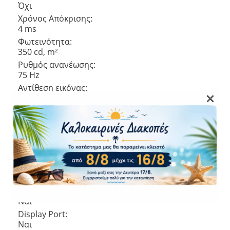
Όχι
Χρόνος Απόκρισης:
4 ms
Φωτεινότητα:
350 cd, m²
Ρυθμός ανανέωσης:
75 Hz
Αντίθεση εικόνας:
×
1000:1
Aspect ratio:
16:9
Γωνία θέασης:
78°
Θύρες
HDMI:
Ναι
Display Port:
Ναι