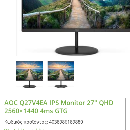
CASE FANS
LIQUID COOLERS
CPU COOLERS
ΕΙΚΟΝΑ-ΗΧΟΣ
ACCESSORIES
GAMING
ΟΙΚΙΑΚΕΣ ΣΥΣΚΕΥΕΣ
ΠΡΟΣΩΠΙΚΗ ΦΡΟΝΤΙΔΑ
AOC Q27V4EA IPS Monitor 27″ QHD
2560×1440 4ms GTG
Κωδικός προϊόντος: 4038986189880