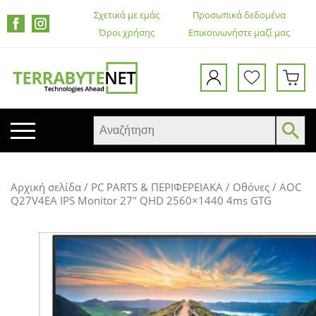
Σχετικά με εμάς
Προσωπικά δεδομένα
Όροι χρήσης
Επικοινωνήστε μαζί μας
ΚΙΝΗΤΑ ΤΗΛΕΦΩΝΑ
Αρχική σελίδα
/
PC PARTS & ΠΕΡΙΦΕΡΕΙΑΚΑ
/
Οθόνες
/ AOC
TABLETS
Q27V4EA IPS Monitor 27″ QHD 2560×1440 4ms GTG
HEADSETS & ΗΧΕΊΑ
ΟΘΌΝΕΣ
ΕΚΤΥΠΩΤΈΣ – ΠΟΛΥΜΗΧΑΝΉΜΑΤΑ
WEB CAMERA
ΚΟΥΤΙΆ ΥΠΟΛΟΓΙΣΤΏΝ