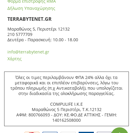
Φόρμα επιστροφής RMA
Δήλωση Υπαναχώρησης
ΤERRABYTENET.GR
Μαραθώνος 5, Περιστέρι 12132
210 5777709
Δευτέρα - Παρασκευή: 10.00 - 18.00
info@terrabytenet.gr
Χάρτης
Όλες οι τιμες περιλαμβάνουν ΦΠΑ 24% αλλα όχι τα
μεταφορικά και οι επιπλέον επιβαρύνσεις, λόγω του
τρόπου πληρωμής (π.χ Αντικαταβολή), που υπολογίζεται
στην διαδικασία της ολοκλήρωσης παραγγελίας.
COMPULIFE Ι.Κ.Ε
Μαραθώνος 5 Περιστέρι, Τ.Κ.12132
ΑΦΜ: 800766093 - ΔΟΥ: ΚΕ.ΦΟ.ΔΕ ΑΤΤΙΚΗΣ - ΓΕΜΗ:
140162508000