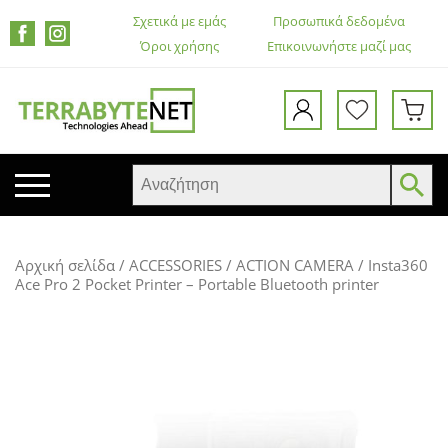
Σχετικά με εμάς
Προσωπικά δεδομένα
Όροι χρήσης
Επικοινωνήστε μαζί μας
ΚΙΝΗΤΑ ΤΗΛΕΦΩΝΑ
Αρχική σελίδα
/
ACCESSORIES
/
ACTION CAMERA
/ Insta360
TABLETS
Ace Pro 2 Pocket Printer – Portable Bluetooth printer
HEADSETS & ΗΧΕΊΑ
ΟΘΌΝΕΣ
ΕΚΤΥΠΩΤΈΣ – ΠΟΛΥΜΗΧΑΝΉΜΑΤΑ
WEB CAMERA
ΚΟΥΤΙΆ ΥΠΟΛΟΓΙΣΤΏΝ