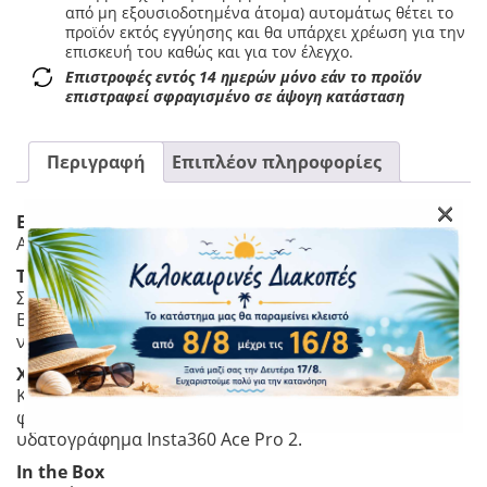
από μη εξουσιοδοτημένα άτομα) αυτομάτως θέτει το
προϊόν εκτός εγγύησης και θα υπάρχει χρέωση για την
επισκευή του καθώς και για τον έλεγχο.
Επιστροφές εντός 14 ημερών μόνο εάν το προϊόν
επιστραφεί σφραγισμένο σε άψογη κατάσταση
Περιγραφή
Επιπλέον πληροφορίες
×
Εκτυπωτής τσέπης
Αποτυπώστε τη στιγμή. Εκτυπώστε την ανάμνηση.
Τραβήξτε, εκτυπώστε και μοιραστείτε.
Συνδέεται απευθείας με το Insta360 Ace Pro 2 μέσω
Bluetooth. Αποτυπώστε και εκτυπώστε αμέσως, ώστε
να μην χάσετε ποτέ μια στιγμή.
Χαρακτηριστικά υδατογραφήματα.
Κάθε κασέτα φωτογραφικού χαρτιού περιέχει 10
φύλλα χαρτιού και διαθέτει ένα αποκλειστικό
υδατογράφημα Insta360 Ace Pro 2.
In the Box