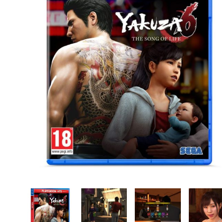
CASE FANS
LIQUID COOLERS
CPU COOLERS
ΕΙΚΟΝΑ-ΗΧΟΣ
ACCESSORIES
GAMING
ΟΙΚΙΑΚΕΣ ΣΥΣΚΕΥΕΣ
ΠΡΟΣΩΠΙΚΗ ΦΡΟΝΤΙΔΑ