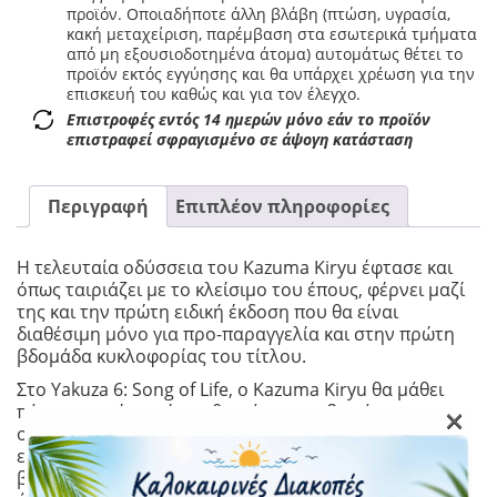
προϊόν. Οποιαδήποτε άλλη βλάβη (πτώση, υγρασία,
κακή μεταχείριση, παρέμβαση στα εσωτερικά τμήματα
από μη εξουσιοδοτημένα άτομα) αυτομάτως θέτει το
προϊόν εκτός εγγύησης και θα υπάρχει χρέωση για την
επισκευή του καθώς και για τον έλεγχο.
Επιστροφές εντός 14 ημερών μόνο εάν το προϊόν
επιστραφεί σφραγισμένο σε άψογη κατάσταση
Περιγραφή
Επιπλέον πληροφορίες
Η τελευταία οδύσσεια του Kazuma Kiryu έφτασε και
όπως ταιριάζει με το κλείσιμο του έπους, φέρνει μαζί
της και την πρώτη ειδική έκδοση που θα είναι
διαθέσιμη μόνο για προ-παραγγελία και στην πρώτη
βδομάδα κυκλοφορίας του τίτλου.
Στο Yakuza 6: Song of Life, ο Kazuma Kiryu θα μάθει
×
πόσα μπορεί κανείς να θυσιάσει στο βωμό της
οικογένειας, αν τελικά η πίστη σε μια ανώτερη ιδέα
είναι πιο ισχυρή από τους δεσμούς αίματος και θα
βρεθεί αντιμέτωπος με μία έρευνα που θα φωτίσει