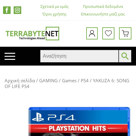
Σχετικά με εμάς
Προσωπικά δεδομένα
Όροι χρήσης
Επικοινωνήστε μαζί μας
ΚΙΝΗΤΑ ΤΗΛΕΦΩΝΑ
Αρχική σελίδα
/
GAMING
/
Games
/
PS4
/ YAKUZA 6: SONG
TABLETS
OF LIFE PS4
HEADSETS & ΗΧΕΊΑ
ΟΘΌΝΕΣ
ΕΚΤΥΠΩΤΈΣ – ΠΟΛΥΜΗΧΑΝΉΜΑΤΑ
WEB CAMERA
ΚΟΥΤΙΆ ΥΠΟΛΟΓΙΣΤΏΝ