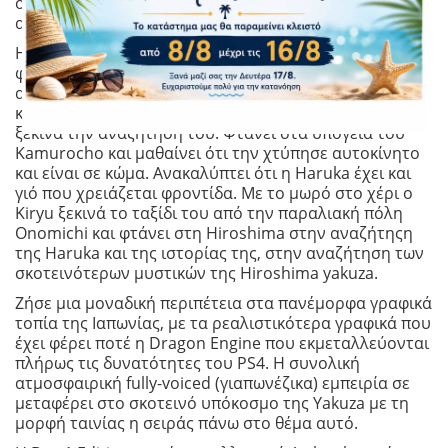
όλες τις πτυχές της ζωής των πιο κοντινών του
ανθρώπων.
Η ιστορία του αρχίζει βολικά μόλις βγαίνει από τη
φυλακή μετά από τρία χρόνια, γερασμένος και πιο
αδύναμος, ο πρωταγωνιστής μας ανακαλύπτει ότι η
κόρη του Haruka λείπει από το ορφανοτροφείο και
ξεκινά την αναζήτησή του. Φτάνει στα υπόγεια του
Kamurocho και μαθαίνει ότι την χτύπησε αυτοκίνητο
και είναι σε κώμα. Ανακαλύπτει ότι η Haruka έχει και
γιό που χρειάζεται φροντίδα. Με το μωρό στο χέρι ο
Kiryu ξεκινά το ταξίδι του από την παραλιακή πόλη
Onomichi και φτάνει στη Hiroshima στην αναζήτηςη
της Haruka και της ιστορίας της, στην αναζήτηση των
σκοτεινότερων μυστικών της Hiroshima yakuza.
Ζήσε μια μοναδική περιπέτεια στα πανέμορφα γραφικά
τοπία της Ιαπωνίας, με τα ρεαλιστικότερα γραφικά που
έχει φέρει ποτέ η Dragon Engine που εκμεταλλεύονται
πλήρως τις δυνατότητες του PS4. Η συνολική
ατμοσφαιρική fully-voiced (γιαπωνέζικα) εμπειρία σε
μεταφέρει στο σκοτεινό υπόκοσμο της Yakuza με τη
μορφή ταινίας η σειράς πάνω στο θέμα αυτό.