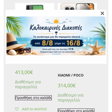
×
Samsung Galaxy A56
5G A566 8GB/256GB
Dual Sim Awesome
Xiaomi Redmi Note 15
Graphite EU
Pro 5G NFC 8GB/256GB
Dual Sim Titanium EU
SAMSUNG
413,00
€
XIAOMI / POCO
Διαθέσιμο για
314,00
€
παραγγελία
Διαθέσιμο για
Προσθήκη στο καλάθι
παραγγελία
Add to wishlist
Προσθήκη στο καλάθι