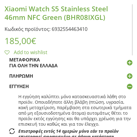
Xiaomi Watch S5 Stainless Steel
46mm NFC Green (BHR08IXGL)
Κωδικός προϊόντος: 6932554463410
185,00
€
Add to wishlist
ΜΕΤΑΦΟΡΙΚΆ
ΓΙΑ ΌΛΗ ΤΗΝ ΕΛΛΆΔΑ
ΠΛΗΡΩΜΉ
ΕΓΓΎΗΣΗ
Η εγγύηση καλύπτει μόνο κατασκευαστικά λάθη στο
προϊόν. Οποιαδήποτε άλλη βλάβη (πτώση, υγρασία,
κακή μεταχείριση, παρέμβαση στα εσωτερικά τμήματα
από μη εξουσιοδοτημένα άτομα) αυτομάτως θέτει το
προϊόν εκτός εγγύησης και θα υπάρχει χρέωση για την
επισκευή του καθώς και για τον έλεγχο.
Επιστροφές εντός 14 ημερών μόνο εάν το προϊόν
επιστραφεί σφραγισμένο σε άψογη κατάσταση