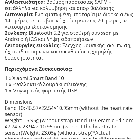
Ανθεκτικότητα:
Βαθμός προστασίας 5ATM –
κατάλληλο για κολύμβηση και σπορ θαλάσσης
Αυτονομία:
Ενσωματωμένη μπαταρία με διάρκεια έως
14 ημέρες σε συμβατική χρήση και έως 20 ημέρες σε
λειτουργία εξοικονόμησης
Σύνδεση:
Bluetooth 5.2 για σταθερή σύνδεση με
Android ή iOS και λήψη ειδοποιήσεων
Λειτουργίες ευκολίας:
Έλεγχος μουσικής, αφύπνιση,
ήχοι ειδοποιήσεων και υπενθυμίσεις χαμηλής
δραστηριότητας
Περιεχόμενα Συσκευασίας:
1 x Xiaomi Smart Band 10
1 x Εναλλακτικό λουράκι σιλικόνης
1 x Μαγνητικός φορτιστής USB
Dimensions
Band 10: 46.57×22.54×10.95mm (without the heart rate
sensor)
Weight: 15.95g (without strap)
Band 10 Ceramic Edition:
47.74 × 23.94 × 10.95mm (without the heart rate
sensor)
Weight: 23.05g (without strap)
*Actual