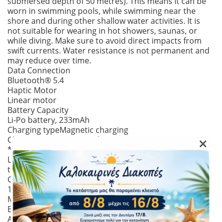
submersed depth of 50 metres). This means it can be
worn in swimming pools, while swimming near the
shore and during other shallow water activities. It is
not suitable for wearing in hot showers, saunas, or
while diving. Make sure to avoid direct impacts from
swift currents. Water resistance is not permanent and
may reduce over time.
Data Connection
Bluetooth® 5.4
Haptic Motor
Linear motor
Battery Capacity
Li-Po battery, 233mAh
Charging type
Magnetic charging
×
Charging time
Approx. 1 hour
*Charging time test data comes from Xiaomi Internal
Lab. Actual charging time may vary due to ambient
temperature, battery life and other factors.
Compatible Wrist Circumference
135–210mm
Material
Band 10
Aluminum alloy frame