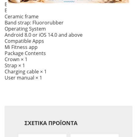
Band strap: TPU
Band 10 Ceramic Edition
Ceramic frame
Band strap: Fluororubber
Operating System
Android 8.0 or iOS 14.0 and above
Compatible Apps
Mi Fitness app
Package Contents
Crown × 1
Strap × 1
Charging cable × 1
User manual × 1
ΣΧΕΤΙΚΆ ΠΡΟΪΌΝΤΑ