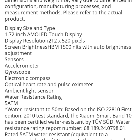
dimensions and weight may vary due to differences in
configuration, manufacturing processes, and
measurement methods. Please refer to the actual
product.
Display Size and Type
1.72-inch AMOLED Touch Display
Display Resolution
212 x 520 pixels
Screen Brightness
HBM 1500 nits with auto brightness
adjustment
Sensors
Accelerometer
Gyroscope
Electronic compass
Optical heart rate and pulse oximeter
Ambient light sensor
Water Resistance Rating
5ATM
*Water-resistant to 50m: Based on the ISO 22810 First
edition: 2010 test standard, the Xiaomi Smart Band 10
has been certified water-resistant by TÜV SÜD. Water
resistance rating report number: 68.189.24.0798.01.
Rated 5ATM water-resistant (equivalent to a