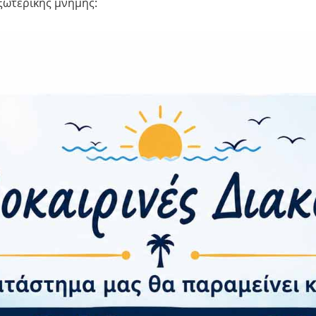
ξωτερικής μνήμης:
ερα:
ότητα
ένων:
:
Nano
FC:
οτύπωμα:
ρτισης
ις και Βάρος
xΒxΥ):
162.2 x