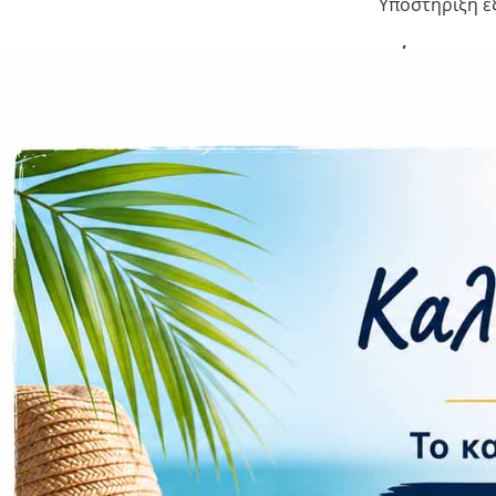
Υποστήριξη ε
Κάμερα
Πίσω Κάμερα:
Μπροστά Κάμ
Συνδεσιμ
Δίκτυο δεδομ
Υποδοχές SIM
Υποστήριξη N
Δαχτυλικό απ
Μπαταρία:
Ταχύτητα Φό
Διαστάσε
Διαστάσεις (Π