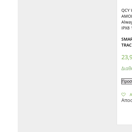
QCY W
AMOL
Alwa
IPX8
SMAR
TRAC
23,
Διαθ
Προσ
A
Αποσ