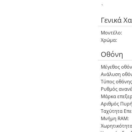
`
Γενικά Χ
Μοντέλο:
Χρώμα:
Οθόνη
Μέγεθος οθόν
Ανάλυση οθόν
Τύπος οθόνης
Ρυθμός αναν
Μάρκα επεξερ
Αριθμός Πυρή
Ταχύτητα Επε
Μνήμη RAM:
Χωρητικότητα