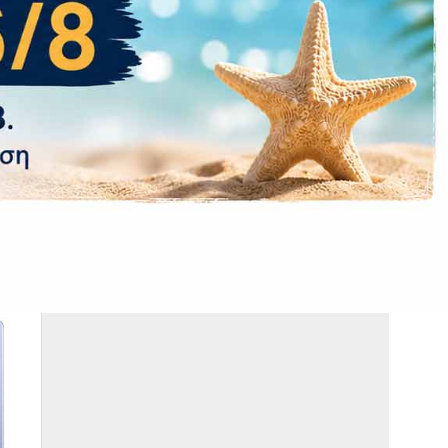
180 g
2 έτη