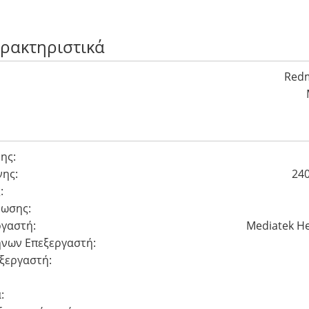
αρακτηριστικά
Redm
ης:
ης:
240
:
έωσης:
γαστή:
Mediatek He
νων Eπεξεργαστή:
ξεργαστή:
: