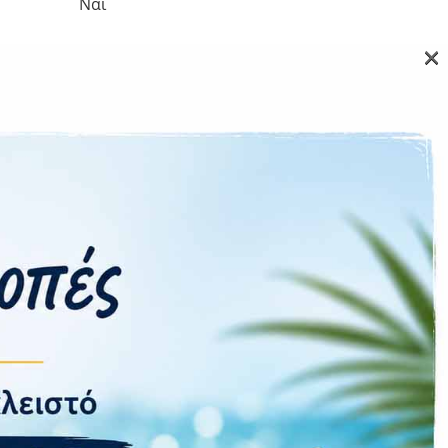
Ναι
×
200 MP
32 MP
4G
Sim+NanoSim
Ναι
Ναι
5500 mAh
45 W
 74.9 x 8.2 mm