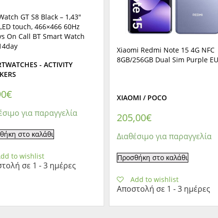
atch GT S8 Black – 1,43″
ED touch, 466×466 60Hz
ys On Call BT Smart Watch
 14day
Xiaomi Redmi Note 15 4G NFC
8GB/256GB Dual Sim Purple E
TWATCHES - ACTIVITY
KERS
90
€
XIAOMI / POCO
έσιμο για παραγγελία
205,00
€
θήκη στο καλάθι
Διαθέσιμο για παραγγελία
dd to wishlist
Προσθήκη στο καλάθι
τολή σε 1 - 3 ημέρες
Add to wishlist
Αποστολή σε 1 - 3 ημέρες