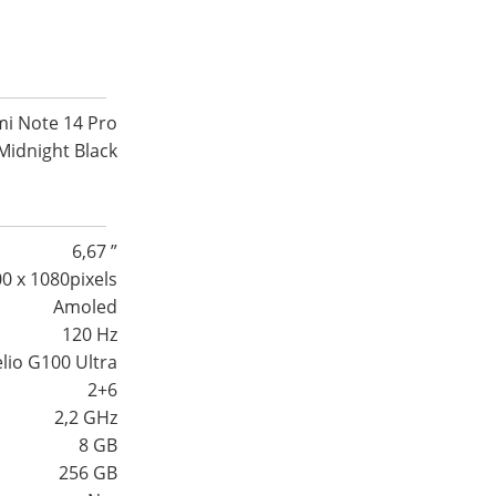
i Note 14 Pro
Midnight Black
6,67 ”
0 x 1080pixels
Amoled
120 Hz
lio G100 Ultra
2+6
2,2 GHz
8 GB
256 GB