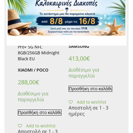
Samsung Galaxy A56
5G A566 8GB/256GB
Dual Sim Awesome
Graphite EU
Xiaomi Redmi Note 14
SAMSUNG
Pro+ 5G NFC
8GB/256GB Midnight
413,00
€
Black EU
Διαθέσιμο για
XIAOMI / POCO
παραγγελία
288,00
€
Προσθήκη στο καλάθι
Διαθέσιμο για
παραγγελία
Add to wishlist
Αποστολή σε 1 - 3
Προσθήκη στο καλάθι
ημέρες
Add to wishlist
Αποστολή σε 1 - 3