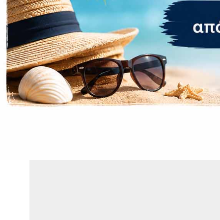
Πρόσθετ
Αφαιρούμενη
Χωρητικότητ
Ραδιόφωνο
Δακτυλικό α
ΣΧΕΤΙΚΆ ΠΡΟΪΌΝΤΑ