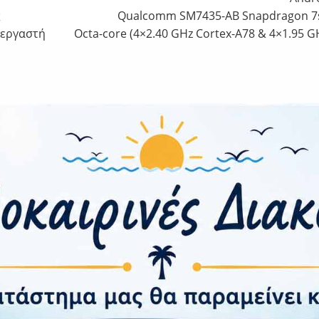
ς
Qualcomm SM7435-AB Snapdragon 7s
ξεργαστή
Octa-core (4×2.40 GHz Cortex-A78 & 4×1.95 G
ήμης
200 MP, f/1.8 | 8 MP, f/2.
ότητα