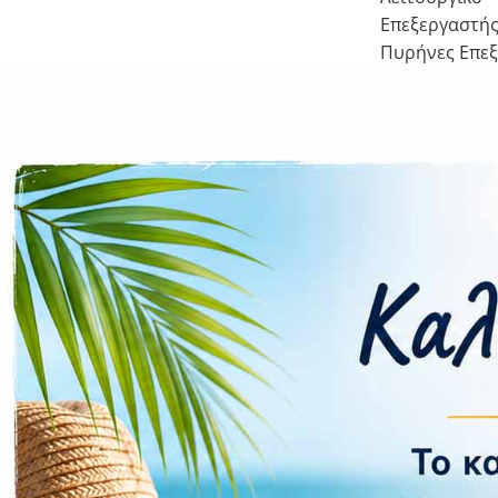
Επεξεργαστή
Πυρήνες Επε
Επέκταση Μν
Κάμερα
Πίσω
Μπροστά
Flash
Συνδεσιμ
Δίκτυο
WLAN
Bluetooth
Wi-Fi Hotspot
NFC