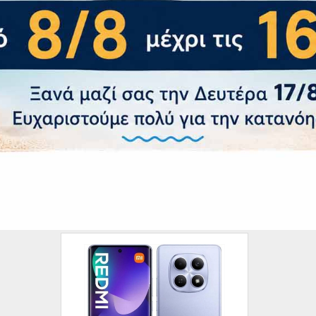
α
 Μπαταρία
α Μπαταρίας
5000 mAh (Fast
ποτύπωμα