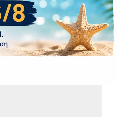
Όχι
 charging 67W)
Ναι
Ναι