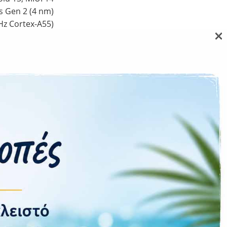
 Gen 2 (4 nm)
Hz Cortex-A55)
×
Ναι
2 | 2 MP, f/2.4
16 MP, f/2.5
Ναι
5G
Ναι
Ναι
Ναι
Ναι