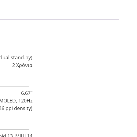
dual stand-by)
2 Χρόνια
6.67″
MOLED, 120Hz
46 ppi density)
id 13, MIUI 14