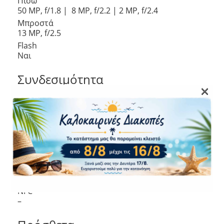
Πίσω
50 MP, f/1.8 | 8 MP, f/2.2 | 2 MP, f/2.4
Μπροστά
13 MP, f/2.5
Flash
Ναι
Συνδεσιμότητα
×
Δίκτυο
4G
WLAN
Ναι
Bluetooth
Ναι
Wi-Fi Hotspot
Ναι
NFC
–