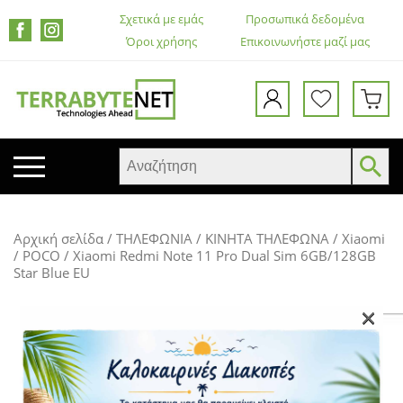
Σχετικά με εμάς
Προσωπικά δεδομένα
Όροι χρήσης
Επικοινωνήστε μαζί μας
ΚΙΝΗΤΑ ΤΗΛΕΦΩΝΑ
Αρχική σελίδα
/
ΤΗΛΕΦΩΝΙΑ
/
ΚΙΝΗΤΑ ΤΗΛΕΦΩΝΑ
/
Xiaomi
TABLETS
/ POCO
/ Xiaomi Redmi Note 11 Pro Dual Sim 6GB/128GB
Star Blue EU
HEADSETS & ΗΧΕΊΑ
ΟΘΌΝΕΣ
×
ΕΚΤΥΠΩΤΈΣ – ΠΟΛΥΜΗΧΑΝΉΜΑΤΑ
WEB CAMERA
ΚΟΥΤΙΆ ΥΠΟΛΟΓΙΣΤΏΝ