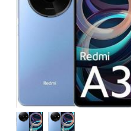
CASE FANS
LIQUID COOLERS
CPU COOLERS
ΕΙΚΟΝΑ-ΗΧΟΣ
ACCESSORIES
GAMING
ΟΙΚΙΑΚΕΣ ΣΥΣΚΕΥΕΣ
ΠΡΟΣΩΠΙΚΗ ΦΡΟΝΤΙΔΑ