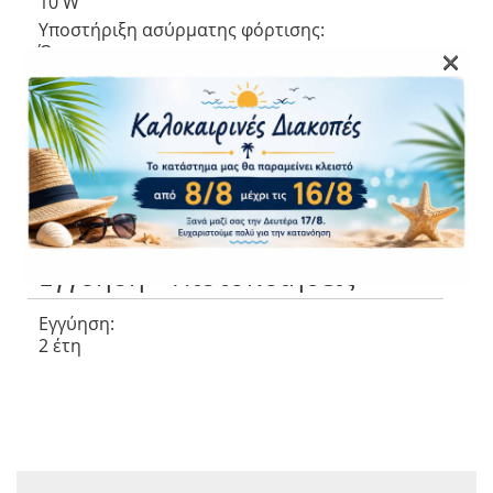
10 W
Υποστήριξη ασύρματης φόρτισης:
×
Όχι
Διαστάσεις και Βάρος
Διαστάσεις (ΠxΒxΥ):
168,4 mm 76,3 mm8,3mm
Βάρος:
193g
Εγγύηση – Πιστοποιήσεις
Εγγύηση:
2 έτη