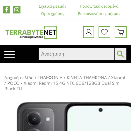
Σχετικά με εμάς
Προσωπικά δεδομένα
Όροι χρήσης
Επικοινωνήστε μαζί μας
ΚΙΝΗΤΑ ΤΗΛΕΦΩΝΑ
Αρχική σελίδα
/
ΤΗΛΕΦΩΝΙΑ
/
ΚΙΝΗΤΑ ΤΗΛΕΦΩΝΑ
/
Xiaomi
TABLETS
/ POCO
/ Xiaomi Redmi 15 4G NFC 6GB/128GB Dual Sim
Black EU
HEADSETS & ΗΧΕΊΑ
ΟΘΌΝΕΣ
ΕΚΤΥΠΩΤΈΣ – ΠΟΛΥΜΗΧΑΝΉΜΑΤΑ
WEB CAMERA
ΚΟΥΤΙΆ ΥΠΟΛΟΓΙΣΤΏΝ