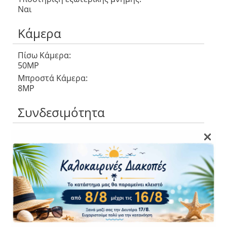
Ναι
Κάμερα
Πίσω Κάμερα:
50MP
Μπροστά Κάμερα:
8MP
Συνδεσιμότητα
×
Δίκτυο δεδομένων:
4G
Υποδοχές SIM:
SIM + Sim
Υποστήριξη NFC:
Ναι
Δαχτυλικό αποτύπωμα:
Ναι
Μπαταρία: