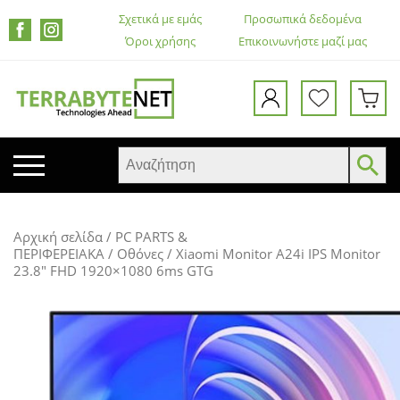
Σχετικά με εμάς
Προσωπικά δεδομένα
Όροι χρήσης
Επικοινωνήστε μαζί μας
ΚΙΝΗΤΑ ΤΗΛΕΦΩΝΑ
Αρχική σελίδα
/
PC PARTS &
TABLETS
ΠΕΡΙΦΕΡΕΙΑΚΑ
/
Οθόνες
/ Xiaomi Monitor A24i IPS Monitor
23.8″ FHD 1920×1080 6ms GTG
HEADSETS & ΗΧΕΊΑ
ΟΘΌΝΕΣ
ΕΚΤΥΠΩΤΈΣ – ΠΟΛΥΜΗΧΑΝΉΜΑΤΑ
WEB CAMERA
ΚΟΥΤΙΆ ΥΠΟΛΟΓΙΣΤΏΝ