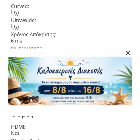
Curved:
Όχι
UltraWide:
Όχι
Χρόνος Απόκρισης:
6 ms
Φωτεινότητα:
×
Ρυθμός ανανέωσης:
100 Hz
Αντίθεση εικόνας:
1000 :1
Aspect ratio:
16:9
Γωνία θέασης:
Θύρες
HDMI:
Ναι