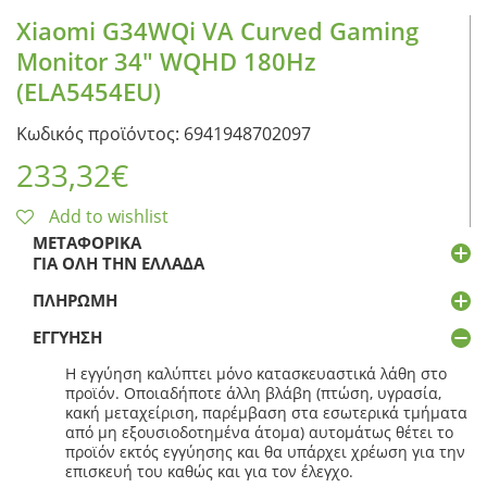
Xiaomi G34WQi VA Curved Gaming
Monitor 34″ WQHD 180Hz
(ELA5454EU)
Κωδικός προϊόντος: 6941948702097
233,32
€
Add to wishlist
ΜΕΤΑΦΟΡΙΚΆ
ΓΙΑ ΌΛΗ ΤΗΝ ΕΛΛΆΔΑ
ΠΛΗΡΩΜΉ
ΕΓΓΎΗΣΗ
Η εγγύηση καλύπτει μόνο κατασκευαστικά λάθη στο
προϊόν. Οποιαδήποτε άλλη βλάβη (πτώση, υγρασία,
κακή μεταχείριση, παρέμβαση στα εσωτερικά τμήματα
από μη εξουσιοδοτημένα άτομα) αυτομάτως θέτει το
προϊόν εκτός εγγύησης και θα υπάρχει χρέωση για την
επισκευή του καθώς και για τον έλεγχο.