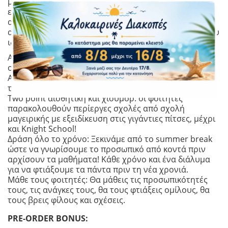
μπορέσεις να φτιάξεις τόσο τις αίθουσες όσο και τους
εξωτερικούς χώρους και τα γήπεδα, ξεκινώντας με μία
απλή τάξη με πέντε γραφεία και δύο δέντρα στην
αυλή, και φτάνοντας στη δημιουργία ενός πανίσχυρου
ιδρύματος.
Απίστευτη ελευθερία στο χτίσιμο: Παγκάκια, γλυπτά,
ολόκληροι κήποι με τεράστιες συλλογές φυτών.
Απίστευτες βιβλιοθήκες και ερευνητικά κέντρα με
τρελούς επιστήμονες.
Two point αισθητική και χιούμορ: οι φοιτητές
παρακολουθούν περίεργες σχολές από σχολή
μαγειρικής με εξειδίκευση στις γιγάντιες πίτσες, μέχρι
και Knight School!
Δράση όλο το χρόνο: Ξεκινάμε από το summer break
ώστε να γνωρίσουμε το προσωπικό από κοντά πριν
αρχίσουν τα μαθήματα! Κάθε χρόνο και ένα διάλυμα
για να φτιάξουμε τα πάντα πριν τη νέα χρονιά.
Μάθε τους φοιτητές: Θα μάθεις τις προσωπικότητές
τους, τις ανάγκες τους, θα τους φτιάξεις ομίλους, θα
τους βρεις φίλους και σχέσεις.
PRE-ORDER BONUS: