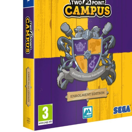
CASE FANS
LIQUID COOLERS
CPU COOLERS
ΕΙΚΟΝΑ-ΗΧΟΣ
ACCESSORIES
GAMING
ΟΙΚΙΑΚΕΣ ΣΥΣΚΕΥΕΣ
ΠΡΟΣΩΠΙΚΗ ΦΡΟΝΤΙΔΑ