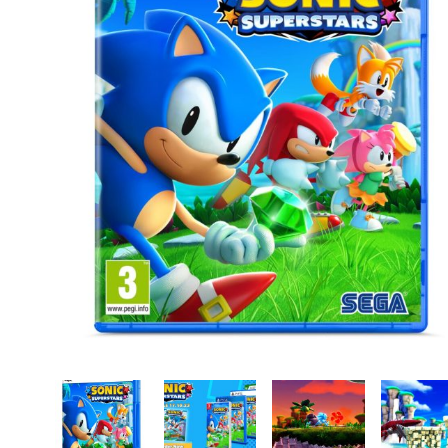
CASE FANS
LIQUID COOLERS
CPU COOLERS
ΕΙΚΟΝΑ-ΗΧΟΣ
ACCESSORIES
GAMING
ΟΙΚΙΑΚΕΣ ΣΥΣΚΕΥΕΣ
ΠΡΟΣΩΠΙΚΗ ΦΡΟΝΤΙΔΑ