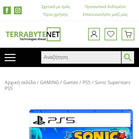
Σχετικά με εμάς
Προσωπικά δεδομένα
Όροι χρήσης
Επικοινωνήστε μαζί μας
ΚΙΝΗΤΑ ΤΗΛΕΦΩΝΑ
Αρχική σελίδα
/
GAMING
/
Games
/
PS5
/ Sonic Superstars
TABLETS
PS5
HEADSETS & ΗΧΕΊΑ
ΟΘΌΝΕΣ
ΕΚΤΥΠΩΤΈΣ – ΠΟΛΥΜΗΧΑΝΉΜΑΤΑ
WEB CAMERA
ΚΟΥΤΙΆ ΥΠΟΛΟΓΙΣΤΏΝ