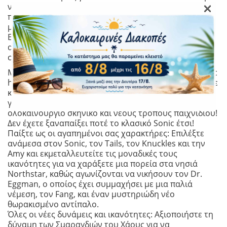
×
νέους δυναμικούς τρόπους. Πλοηγηθείτε σε
πανέμορφα, πρωτόγνωρα περιβάλλοντα μόνοι σας ή
με έως και 3 άλλους παίκτες και σταματήστε τον Dr.
Eggman, τον Fang και έναν μυστηριώδη νέο αντίπαλο
από το να μετατρέψουν τα γιγάντια ζώα των νησιών
σε Badniks πριν να είναι πολύ αργά!
Μια νέα εκδοχή ενός κλασικού παιχνιδιού: Το 2D Sonic
high-speed sidescrolling action platforming που ξέρετε
και αγαπάτε, επανασχεδιασμένο με πλήρως 3D
γραφικά, νέες δυνάμεις και ικανότητες, ένα
ολοκαίνουργιο σκηνικό και νέους τρόπους παιχνιδιού!
Δεν έχετε ξαναπαίξει ποτέ το κλασικό Sonic έτσι!
Παίξτε ως οι αγαπημένοι σας χαρακτήρες: Επιλέξτε
ανάμεσα στον Sonic, τον Tails, τον Knuckles και την
Amy και εκμεταλλευτείτε τις μοναδικές τους
ικανότητες για να χαράξετε μια πορεία στα νησιά
Northstar, καθώς αγωνίζονται να νικήσουν τον Dr.
Eggman, ο οποίος έχει συμμαχήσει με μια παλιά
νέμεση, τον Fang, και έναν μυστηριώδη νέο
θωρακισμένο αντίπαλο.
Όλες οι νέες δυνάμεις και ικανότητες: Αξιοποιήστε τη
δύναμη των Σμαραγδιών του Χάους για να