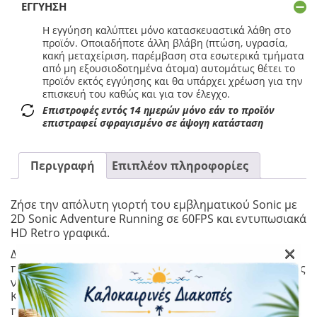
ΕΓΓΎΗΣΗ
Η εγγύηση καλύπτει μόνο κατασκευαστικά λάθη στο
προϊόν. Οποιαδήποτε άλλη βλάβη (πτώση, υγρασία,
κακή μεταχείριση, παρέμβαση στα εσωτερικά τμήματα
από μη εξουσιοδοτημένα άτομα) αυτομάτως θέτει το
προϊόν εκτός εγγύησης και θα υπάρχει χρέωση για την
επισκευή του καθώς και για τον έλεγχο.
Επιστροφές εντός 14 ημερών μόνο εάν το προϊόν
επιστραφεί σφραγισμένο σε άψογη κατάσταση
Περιγραφή
Επιπλέον πληροφορίες
Ζήσε την απόλυτη γιορτή του εμβληματικού Sonic με
2D Sonic Adventure Running σε 60FPS και εντυπωσιακά
HD Retro γραφικά.
×
Δεκάδες playable χαρακτήρες θα σου επιτρέψουν να
πιάσεις τη φρενιασμένη ταχύτητα του Sonic, να μάθεις
να πετάς με τον Tails ή να διαλύεις τα εμπόδια με τον
Knuckles. Ζήσε όλες τις παλιές πίστες με νέες
προσθήκες και αφεντικά, παίξε ενάντια σε άλλους