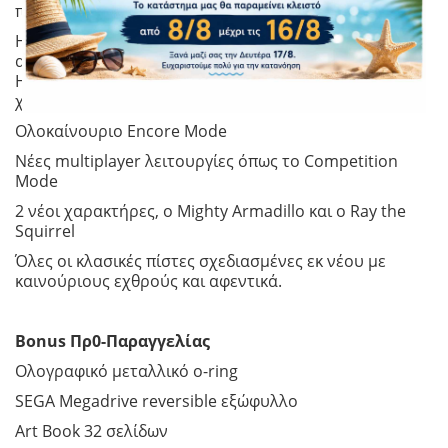
παίκτες η σε co-op και ζήσε την απόλυτη μανία.
Η συλλεκτική αυτή έκδοση περιέχει όλες τις πίστες
από τα Sonic 1, 2, 3, Sonic & Knuckles και Sonic The
Hedgehog CD με νέες προσθήκες, καθώς και νέους
χαρακτήρες και εχθρούς.
Ολοκαίνουριο Encore Mode
Νέες multiplayer λειτουργίες όπως το Competition
Mode
2 νέοι χαρακτήρες, ο Mighty Armadillo και ο Ray the
Squirrel
Όλες οι κλασικές πίστες σχεδιασμένες εκ νέου με
καινούριους εχθρούς και αφεντικά.
Bonus Πρ0-Παραγγελίας
Ολογραφικό μεταλλικό o-ring
SEGA Megadrive reversible εξώφυλλο
Art Book 32 σελίδων