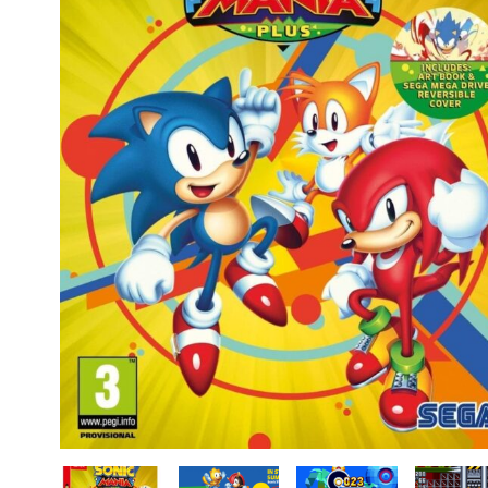
CASE FANS
LIQUID COOLERS
CPU COOLERS
ΕΙΚΟΝΑ-ΗΧΟΣ
ACCESSORIES
GAMING
ΟΙΚΙΑΚΕΣ ΣΥΣΚΕΥΕΣ
ΠΡΟΣΩΠΙΚΗ ΦΡΟΝΤΙΔΑ