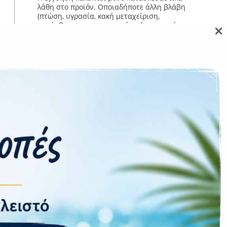
λάθη στο προϊόν. Οποιαδήποτε άλλη βλάβη
(πτώση, υγρασία, κακή μεταχείριση,
×
παρέμβαση στα εσωτερικά τμήματα από μη
εξουσιοδοτημένα άτομα) αυτομάτως θέτει το
προϊόν εκτός εγγύησης και θα υπάρχει
χρέωση για την επισκευή του καθώς και για
τον έλεγχο.
Επιστροφές εντός 14 ημερών μόνο εάν το
προϊόν επιστραφεί σφραγισμένο σε άψογη
κατάσταση