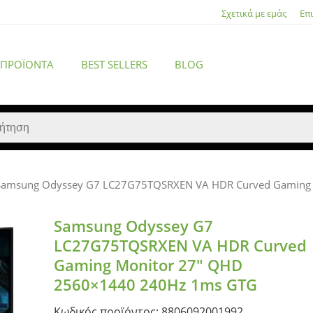
Σχετικά με εμάς
Επ
 ΠΡΟΪΌΝΤΑ
BEST SELLERS
BLOG
Samsung Odyssey G7 LC27G75TQSRXEN VA HDR Curved Gaming
ACCESSORIES
Samsung Odyssey G7
LC27G75TQSRXEN VA HDR Curved
Gaming Monitor 27″ QHD
2560×1440 240Hz 1ms GTG
Κωδικός προϊόντος: 8806092001992