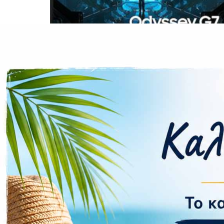
CASE FANS
LIQUID COOLERS
CPU COOLERS
ΕΙΚΟΝΑ-ΗΧΟΣ
ACCESSORIES
GAMING
ΟΙΚΙΑΚΕΣ ΣΥΣΚΕΥΕΣ
ΠΡΟΣΩΠΙΚΗ ΦΡΟΝΤΙΔΑ
Επιπλέον πληροφορίες
Βάρος
15 kg
Brand
Samsung