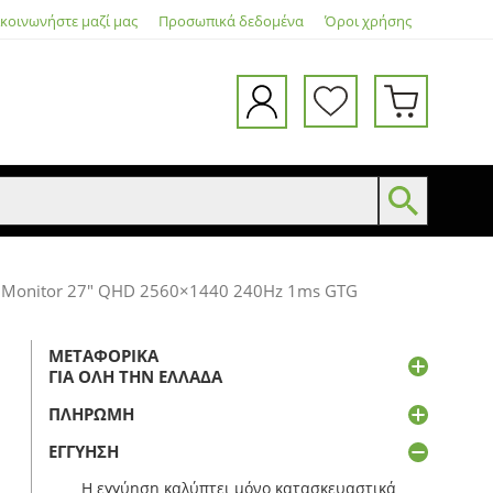
ικοινωνήστε μαζί μας
Προσωπικά δεδομένα
Όροι χρήσης
 Monitor 27″ QHD 2560×1440 240Hz 1ms GTG
ΜΕΤΑΦΟΡΙΚΆ
ΓΙΑ ΌΛΗ ΤΗΝ ΕΛΛΆΔΑ
ΠΛΗΡΩΜΉ
ΕΓΓΎΗΣΗ
Η εγγύηση καλύπτει μόνο κατασκευαστικά