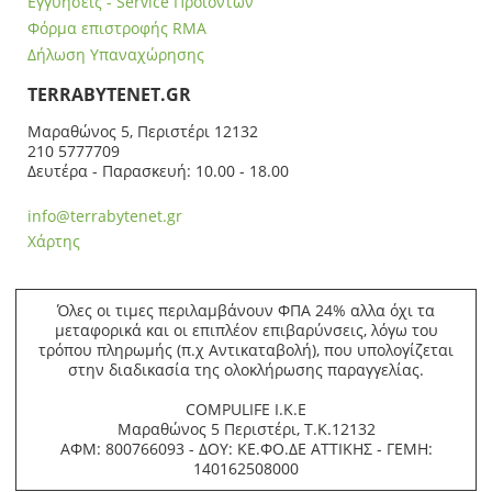
Εγγυήσεις - Service Προϊόντων
Φόρμα επιστροφής RMA
Δήλωση Υπαναχώρησης
ΤERRABYTENET.GR
Μαραθώνος 5, Περιστέρι 12132
210 5777709
Δευτέρα - Παρασκευή: 10.00 - 18.00
info@terrabytenet.gr
Χάρτης
Όλες οι τιμες περιλαμβάνουν ΦΠΑ 24% αλλα όχι τα
μεταφορικά και οι επιπλέον επιβαρύνσεις, λόγω του
τρόπου πληρωμής (π.χ Αντικαταβολή), που υπολογίζεται
στην διαδικασία της ολοκλήρωσης παραγγελίας.
COMPULIFE Ι.Κ.Ε
Μαραθώνος 5 Περιστέρι, Τ.Κ.12132
ΑΦΜ: 800766093 - ΔΟΥ: ΚΕ.ΦΟ.ΔΕ ΑΤΤΙΚΗΣ - ΓΕΜΗ:
140162508000