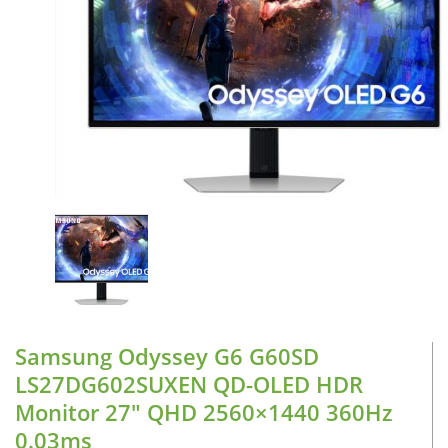
CASE FANS
LIQUID COOLERS
CPU COOLERS
ΕΙΚΟΝΑ-ΗΧΟΣ
ACCESSORIES
GAMING
ΟΙΚΙΑΚΕΣ ΣΥΣΚΕΥΕΣ
ΠΡΟΣΩΠΙΚΗ ΦΡΟΝΤΙΔΑ
Samsung Odyssey G6 G60SD
LS27DG602SUXEN QD-OLED HDR
Monitor 27″ QHD 2560×1440 360Hz
0.03ms