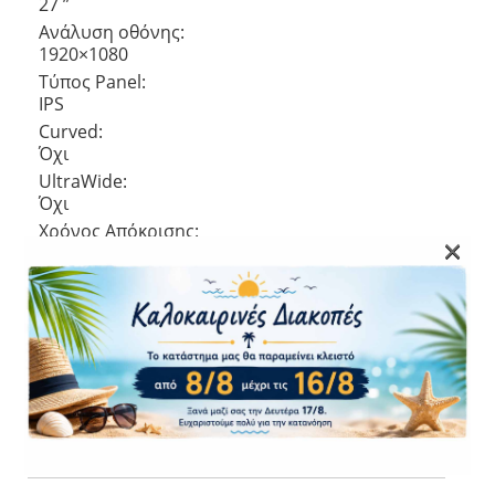
27 ”
Ανάλυση οθόνης:
1920×1080
Τύπος Panel:
IPS
Curved:
Όχι
UltraWide:
Όχι
Χρόνος Απόκρισης:
×
5 ms
Ρυθμός ανανέωσης:
100Hz
Αντίθεση εικόνας:
1000:1
Aspect ratio:
16:9
Θύρες