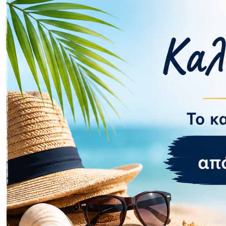
Χαρακτηρ
Κατασκευαστ
Είδος
Panel
HDR
Curved
UltraWide
Διαγώνιος
Ανάλυση
Αντίθεση
Χρόνος Απόκρ
Ρυθμός Αναν
Aspect ratio
Ηχεία
Ρύθμιση Κλίσ