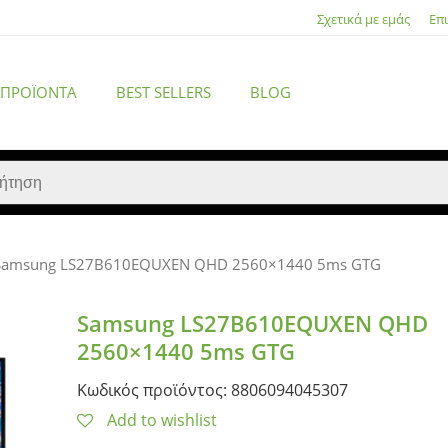
Σχετικά με εμάς
Επ
 ΠΡΟΪΌΝΤΑ
BEST SELLERS
BLOG
Samsung LS27B610EQUXEN QHD 2560×1440 5ms GTG
ACCESSORIES
Samsung LS27B610EQUXEN QHD
2560×1440 5ms GTG
Κωδικός προϊόντος: 8806094045307
Add to wishlist