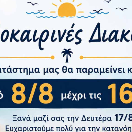
ιστικά
ής
ισης
έωσης
ης, Ύψους, Κατακόρυφη Περιστροφή, Οριζόντια Περιστρο