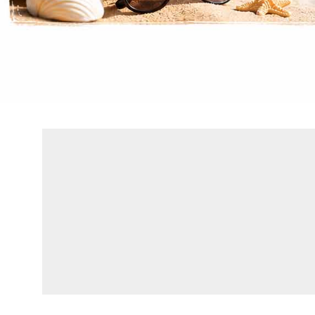
Συνδεσιμ
HDMI 1x HDMI
Display Port 1