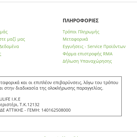
ΠΛΗΡΟΦΟΡΙΕΣ
εμάς
Τρόποι Πληρωμής
τε μαζί μας
Μεταφορικά
Δεδομένα
Εγγυήσεις - Service Προϊόντων
ς
Φόρμα επιστροφής RMA
Δήλωση Υπαναχώρησης
ταφορικά και οι επιπλέον επιβαρύνσεις, λόγω του τρόπου
αι στην διαδικασία της ολοκλήρωσης παραγγελίας.
LIFE Ι.Κ.Ε
ριστέρι, Τ.Κ.12132
.ΔΕ ΑΤΤΙΚΗΣ - ΓΕΜΗ: 140162508000