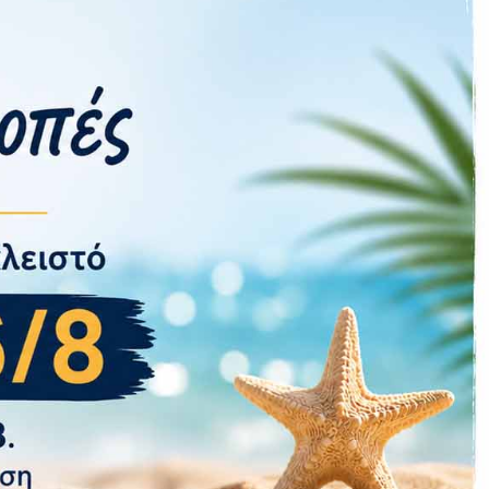
Samsung
Monitor
IPS
Όχι
Όχι
Όχι
27″
2560×1440
3000:1
5 ms GtG
75 Hz
16:9
Όχι
φή
Ναι