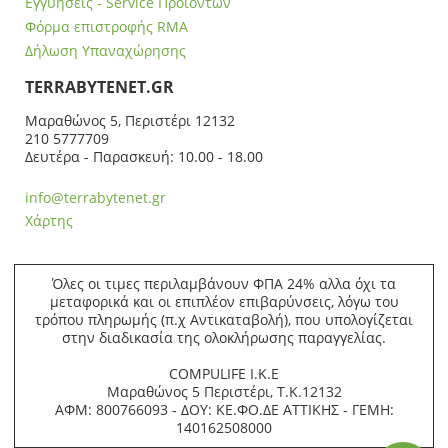
Εγγυήσεις - Service Προϊόντων
Φόρμα επιστροφής RMA
Δήλωση Υπαναχώρησης
ΤERRABYTENET.GR
Μαραθώνος 5, Περιστέρι 12132
210 5777709
Δευτέρα - Παρασκευή: 10.00 - 18.00
info@terrabytenet.gr
Χάρτης
Όλες οι τιμες περιλαμβάνουν ΦΠΑ 24% αλλα όχι τα
μεταφορικά και οι επιπλέον επιβαρύνσεις, λόγω του
τρόπου πληρωμής (π.χ Αντικαταβολή), που υπολογίζεται
στην διαδικασία της ολοκλήρωσης παραγγελίας.
COMPULIFE Ι.Κ.Ε
Μαραθώνος 5 Περιστέρι, Τ.Κ.12132
ΑΦΜ: 800766093 - ΔΟΥ: ΚΕ.ΦΟ.ΔΕ ΑΤΤΙΚΗΣ - ΓΕΜΗ:
140162508000