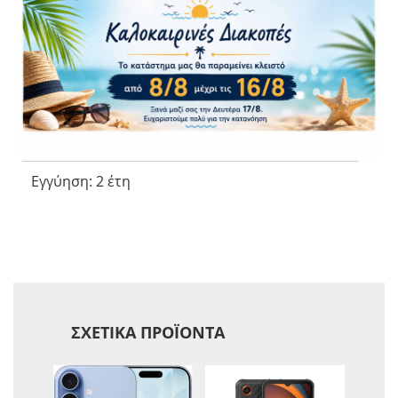
Διαστάσεις και Βάρος
Διαστάσεις (ΠxΒxΥ): 165.1 x 71.9 x 6.9 mm
Βάρος: 187 g
Εγγύηση – Πιστοποιήσεις
Εγγύηση: 2 έτη
ΣΧΕΤΙΚΆ ΠΡΟΪΌΝΤΑ