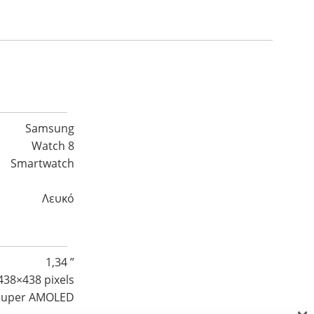
Samsung
Watch 8
Smartwatch
Λευκό
1,34 ”
438×438 pixels
Super AMOLED