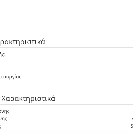
αρακτηριστικά
ής:
ιτουργίας
 Χαρακτηριστικά
ονης
νης
ς