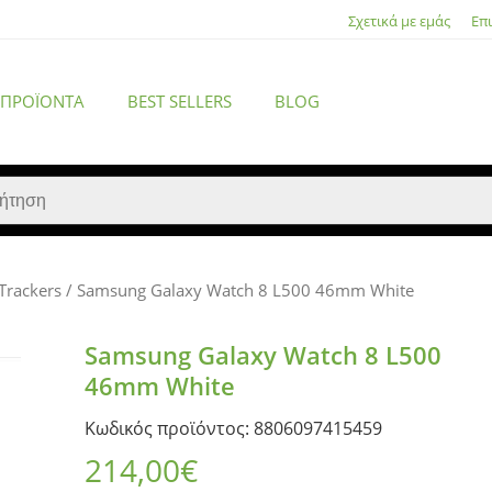
Σχετικά με εμάς
Επ
 ΠΡΟΪΌΝΤΑ
BEST SELLERS
BLOG
Trackers
/ Samsung Galaxy Watch 8 L500 46mm White
ACCESSORIES
Samsung Galaxy Watch 8 L500
46mm White
Κωδικός προϊόντος: 8806097415459
214,00
€