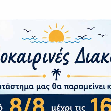
νήμη
Δόνηση, Ηχε
Αναγνώριση Κλήσεων, Ειδοποίη
nt
Χαρακτηριστικά
Λογισμικού
ς Πληρωμές
sion
νυμάτων SMS/ MMS
ξερχόμενης Κλήσης
α Μπαταρίας
– Πιστοποιήσεις