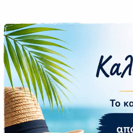
Εσωτερική Μ
Δυνατότητες
Λειτουργίες
Smart Assista
Τεχνικά 
Συμβατότητα 
Ηλεκτρονικέ
Bluetooth Ver
Αποστολή Μη
Δυνατότητα Ε
Αδιάβροχο
Χωρητικότητ
Βάρος
Εγγύηση 
Εγγύηση: