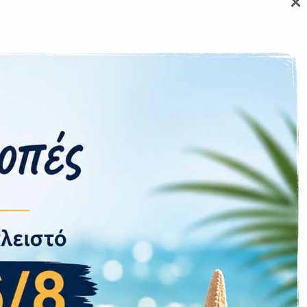
×
64GB
ίο, Μικρόφωνο
ση Εφαρμογών
Google Gemini
Android
Ναι
Όχι
Όχι
5 ΑΤΜ
445 mAh
63,5 gr
2 Χρόνια