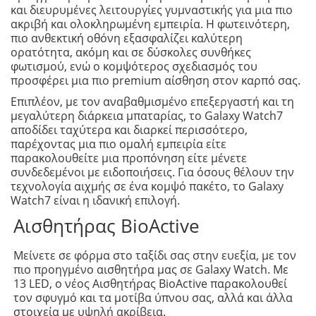
και διευρυμένες λειτουργίες γυμναστικής για μια πιο
ακριβή και ολοκληρωμένη εμπειρία. Η φωτεινότερη,
πιο ανθεκτική οθόνη εξασφαλίζει καλύτερη
ορατότητα, ακόμη και σε δύσκολες συνθήκες
φωτισμού, ενώ ο κομψότερος σχεδιασμός του
προσφέρει μια πιο premium αίσθηση στον καρπό σας.
Επιπλέον, με τον αναβαθμισμένο επεξεργαστή και τη
μεγαλύτερη διάρκεια μπαταρίας, το Galaxy Watch7
αποδίδει ταχύτερα και διαρκεί περισσότερο,
παρέχοντας μια πιο ομαλή εμπειρία είτε
παρακολουθείτε μια προπόνηση είτε μένετε
συνδεδεμένοι με ειδοποιήσεις. Για όσους θέλουν την
τεχνολογία αιχμής σε ένα κομψό πακέτο, το Galaxy
Watch7 είναι η ιδανική επιλογή.
Αισθητήρας BioActive
Μείνετε σε φόρμα στο ταξίδι σας στην ευεξία, με τον
πιο προηγμένο αισθητήρα μας σε Galaxy Watch. Με
13 LED, ο νέος Αισθητήρας BioActive παρακολουθεί
τον σφυγμό και τα μοτίβα ύπνου σας, αλλά και άλλα
στοιχεία με υψηλή ακρίβεια.