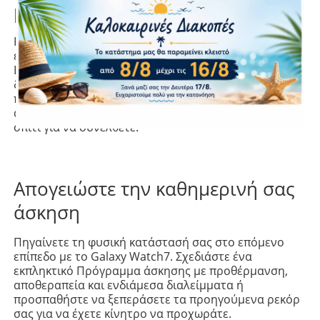
με τη Βαθμολογία ενέργειας
Κατανοήστε καλύτερα το σώμα σας και ξεκινήστε
έξυπνα τη μέρα σας με τη Βαθμολογία ενέργειας.
Ελέγξτε τον ύπνο, τον σφυγμό και τις καθημερινές
δραστηριότητές σας με τη Βαθμολογία ενέργειας και
προγραμματίστε κάθε μέρα σας. Δεν ξεκουραστήκατε
αρκετά; Αφήστε το γυμναστήριο και χαλαρώστε στο
σπίτι για να συνέλθετε.
Απογειώστε την καθημερινή σας
άσκηση
Πηγαίνετε τη φυσική κατάστασή σας στο επόμενο
επίπεδο με το Galaxy Watch7. Σχεδιάστε ένα
εκπληκτικό Πρόγραμμα άσκησης με προθέρμανση,
αποθεραπεία και ενδιάμεσα διαλείμματα ή
προσπαθήστε να ξεπεράσετε τα προηγούμενα ρεκόρ
σας για να έχετε κίνητρο να προχωράτε.