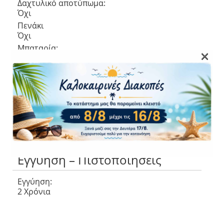
Δαχτυλικό αποτύπωμα:
Όχι
Πενάκι
Όχι
Μπαταρία:
×
7040 mAh
Διαστάσεις και Βάρος
Διαστάσεις (ΠxΒxΥ):
257.1 x 168.7 x 6.9 mm
Βάρος:
480g
Εγγύηση – Πιστοποιήσεις
Εγγύηση:
2 Χρόνια