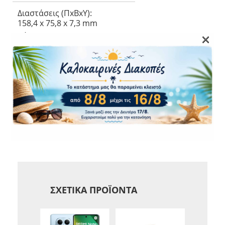
Διαστάσεις (ΠxΒxΥ):
158,4 x 75,8 x 7,3 mm
×
Βάρος:
190 gr
Πιστοποίηση Προστασίας:
IP68
Εγγύηση – Πιστοποιήσεις
Εγγύηση:
<
ΣΧΕΤΙΚΆ ΠΡΟΪΌΝΤΑ