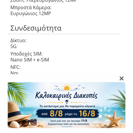
Zoom, Υπερευρυγώνιος 12MP
Μπροστά Κάμερα:
Ευρυγώνιος 12MP
Συνδεσιμότητα
Δίκτυο:
5G
Υποδοχές SIM:
Nano SIM + e-SIM
NFC:
Ναι
×
Δαχτυλικό αποτύπωμα:
Κάτω από την Οθόνη
Μπαταρία:
4300 mAh
Ταχύτητα Φόρτισης
25 W
Ασύρματης φόρτισης:
25 W