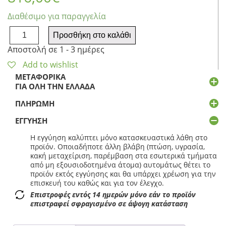
Διαθέσιμο για παραγγελία
Samsung
Προσθήκη στο καλάθι
Galaxy
Αποστολή σε 1 - 3 ημέρες
S26
S942
Add to wishlist
5G
ΜΕΤΑΦΟΡΙΚΆ
Dual
ΓΙΑ ΌΛΗ ΤΗΝ ΕΛΛΆΔΑ
Sim
12GB/512GB
ΠΛΗΡΩΜΉ
-
ΕΓΓΎΗΣΗ
Cobalt
Violet
Η εγγύηση καλύπτει μόνο κατασκευαστικά λάθη στο
EU
προϊόν. Οποιαδήποτε άλλη βλάβη (πτώση, υγρασία,
ποσότητα
κακή μεταχείριση, παρέμβαση στα εσωτερικά τμήματα
από μη εξουσιοδοτημένα άτομα) αυτομάτως θέτει το
προϊόν εκτός εγγύησης και θα υπάρχει χρέωση για την
επισκευή του καθώς και για τον έλεγχο.
Επιστροφές εντός 14 ημερών μόνο εάν το προϊόν
επιστραφεί σφραγισμένο σε άψογη κατάσταση