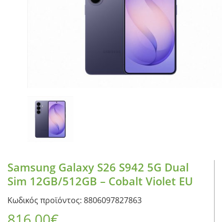
CASE FANS
LIQUID COOLERS
CPU COOLERS
ΕΙΚΟΝΑ-ΗΧΟΣ
ACCESSORIES
GAMING
ΟΙΚΙΑΚΕΣ ΣΥΣΚΕΥΕΣ
ΠΡΟΣΩΠΙΚΗ ΦΡΟΝΤΙΔΑ
Samsung Galaxy S26 S942 5G Dual
Sim 12GB/512GB – Cobalt Violet EU
Κωδικός προϊόντος: 8806097827863
816,00
€