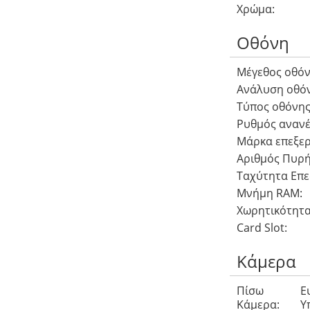
Χρώμα:
Οθόνη
Μέγεθος οθόν
Ανάλυση οθόν
Τύπος οθόνης
Ρυθμός αναν
Μάρκα επεξερ
Αριθμός Πυρή
Ταχύτητα Επε
Μνήμη RAM:
Χωρητικότητα
Card Slot:
Κάμερα
Πίσω
Ε
Κάμερα:
Υ