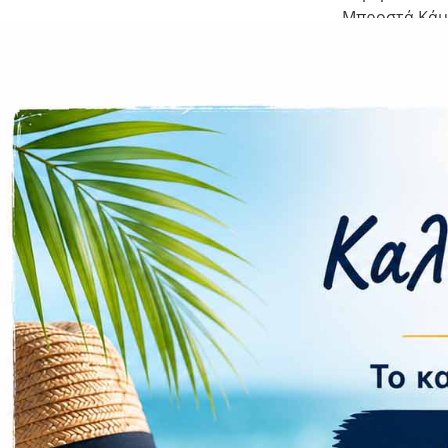
Μπροστά Κάμ
Συνδεσιμ
Δίκτυο:
Υποδοχές SIM
NFC:
Δαχτυλικό απ
Μπαταρία:
Ταχύτητα Φό
Ασύρματης φό
Διαστάσε
Διαστάσεις (Π
Βάρος:
Πιστοποίηση 
Εγγύηση 