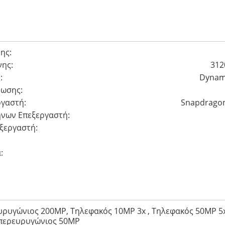
ης:
ης:
312
:
Dynam
έωσης:
γαστή:
Snapdragon 
νων Eπεξεργαστή:
ξεργαστή:
:
υρυγώνιος 200MP, Τηλεφακός 10MP 3x , Τηλεφακός 50MP 5x
περευρυγώνιος 50MP