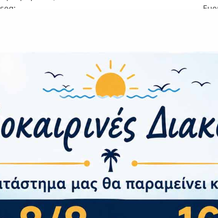
ερα:
Ευρ
ότητα
:
οτύπωμα:
Ναι Κάτω 
ρτισης
ρτισης:
ις και Βάρος
xΒxΥ):
16
Προστασίας:
– Πιστοποιήσεις