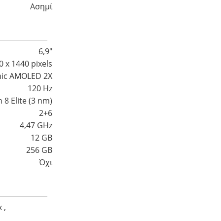
Ασημί
6,9″
0 x 1440 pixels
ic AMOLED 2X
120 Hz
8 Elite (3 nm)
2+6
4,47 GHz
12 GB
256 GB
Όχι
 ,