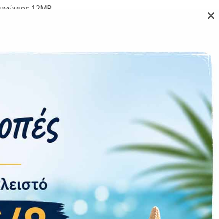
υγώνιος 12MP
×
5G
SIM + eSIM
Ναι
από την Οθόνη
5000 mAh
45 W
Ναι 25W
2,8 x 77,6 x 8,2
218 gr
IP 68