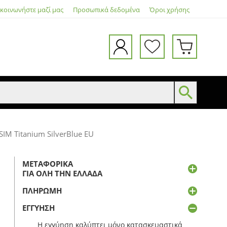
ικοινωνήστε μαζί μας
Προσωπικά δεδομένα
Όροι χρήσης
IM Titanium SilverBlue EU
ΜΕΤΑΦΟΡΙΚΆ
ΓΙΑ ΌΛΗ ΤΗΝ ΕΛΛΆΔΑ
ΠΛΗΡΩΜΉ
ΕΓΓΎΗΣΗ
Η εγγύηση καλύπτει μόνο κατασκευαστικά