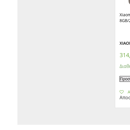
Xiao
8GB/
XIAO
314
Διαθ
Προσ
A
Αποσ