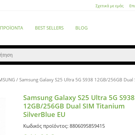
Σχετικά με εμάς
Επ
 ΠΡΟΪΌΝΤΑ
BEST SELLERS
BLOG
MSUNG
/ Samsung Galaxy S25 Ultra 5G S938 12GB/256GB Dual S
ACCESSORIES
Samsung Galaxy S25 Ultra 5G S938
12GB/256GB Dual SIM Titanium
SilverBlue EU
Κωδικός προϊόντος: 8806095859415