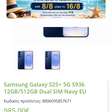
CASE FANS
LIQUID COOLERS
CPU COOLERS
ΕΙΚΟΝΑ-ΗΧΟΣ
ACCESSORIES
GAMING
ΟΙΚΙΑΚΕΣ ΣΥΣΚΕΥΕΣ
ΠΡΟΣΩΠΙΚΗ ΦΡΟΝΤΙΔΑ
Samsung Galaxy S25+ 5G S936
12GB/512GB Dual SIM Navy EU
Κωδικός προϊόντος: 8806095857671
985,00
€