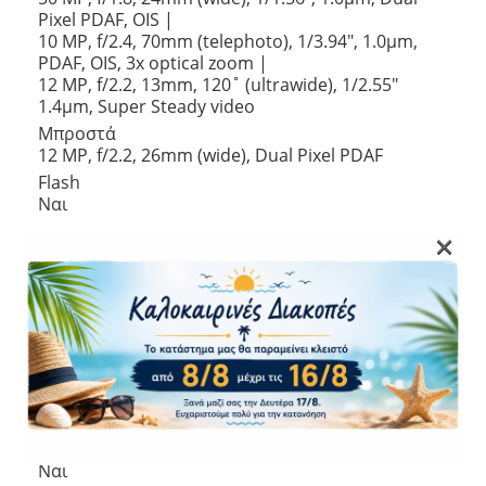
Pixel PDAF, OIS |
10 MP, f/2.4, 70mm (telephoto), 1/3.94″, 1.0µm,
PDAF, OIS, 3x optical zoom |
12 MP, f/2.2, 13mm, 120˚ (ultrawide), 1/2.55″
1.4µm, Super Steady video
Μπροστά
12 MP, f/2.2, 26mm (wide), Dual Pixel PDAF
Flash
Ναι
×
Συνδεσιμότητα
Δίκτυο
5G
WLAN
Ναι
Bluetooth
Ναι (5.3, A2DP, LE)
Wi-Fi Hotspot
Ναι