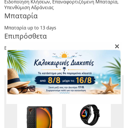
Ειδοποίηση Κλήσεων, Επαναφορτιζόμενη Μπαταρία,
Υπενθύμιση Αδράνειας
Μπαταρία
Μπαταρία up to 13 days
Επιπρόσθετα
×
Εγγύηση Κατασκευαστή 2 έτη<
ΣΧΕΤΙΚΆ ΠΡΟΪΌΝΤΑ