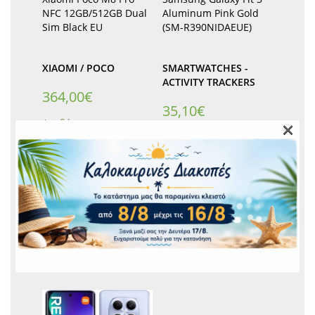
NFC 12GB/512GB Dual
Aluminum Pink Gold
Sim Black EU
(SM-R390NIDAEUE)
XIAOMI / POCO
SMARTWATCHES -
ACTIVITY TRACKERS
364,00
€
35,10
€
×
Διαθέσιμο για
παραγγελία
Διαθέσιμο για
παραγγελία
Προσθήκη στο καλάθι
Προσθήκη στο καλάθι
Add to wishlist
Αποστολή σε 1 - 3
Add to wishlist
ημέρες
Αποστολή σε 1 - 3
ημέρες