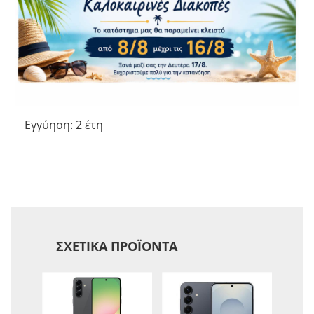
Διαστάσεις (ΠxΒxΥ): 162.2 x 77.5 x 7.4 mm
Βάρος: 198 gr
Πιστοποίηση Προστασίας:
Εγγύηση – Πιστοποιήσεις
Εγγύηση: 2 έτη
ΣΧΕΤΙΚΆ ΠΡΟΪΌΝΤΑ