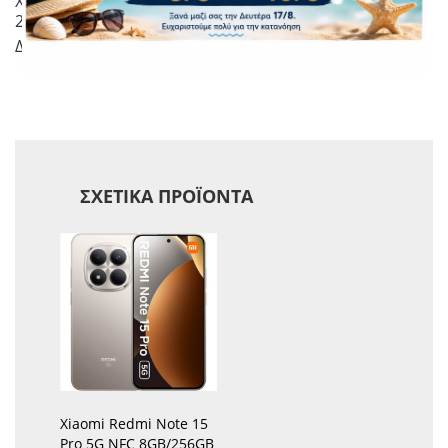
Χωρητικότητα Μπαταρίας 5000 mAh (Fast charging
25W wired)
Δακτυλικό αποτύπωμα Ναι
ΣΧΕΤΙΚΆ ΠΡΟΪΌΝΤΑ
Xiaomi Redmi Note 15
Pro 5G NFC 8GB/256GB