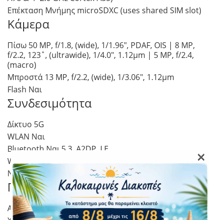
Επέκταση Μνήμης microSDXC (uses shared SIM slot)
Κάμερα
Πίσω 50 MP, f/1.8, (wide), 1/1.96″, PDAF, OIS | 8 MP,
f/2.2, 123˚, (ultrawide), 1/4.0″, 1.12µm | 5 MP, f/2.4,
(macro)
Μπροστά 13 MP, f/2.2, (wide), 1/3.06″, 1.12µm
Flash Ναι
Συνδεσιμότητα
Δίκτυο 5G
WLAN Ναι
Bluetooth Ναι 5.3, A2DP, LE
×
Wi-Fi Hotspot Ναι
NFC Ναι
Πρόσθετα
Αφαιρούμενη Μπαταρία Όχι