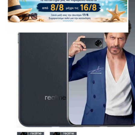
CASE FANS
LIQUID COOLERS
CPU COOLERS
ΕΙΚΟΝΑ-ΗΧΟΣ
ACCESSORIES
GAMING
ΟΙΚΙΑΚΕΣ ΣΥΣΚΕΥΕΣ
ΠΡΟΣΩΠΙΚΗ ΦΡΟΝΤΙΔΑ