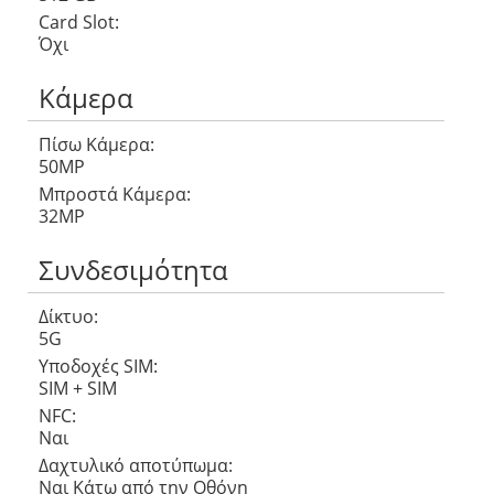
Card Slot:
Όχι
Κάμερα
Πίσω Κάμερα:
50MP
Μπροστά Κάμερα:
32MP
Συνδεσιμότητα
Δίκτυο:
5G
Υποδοχές SIM:
SIM + SIM
NFC:
Ναι
Δαχτυλικό αποτύπωμα:
Ναι Κάτω από την Οθόνη