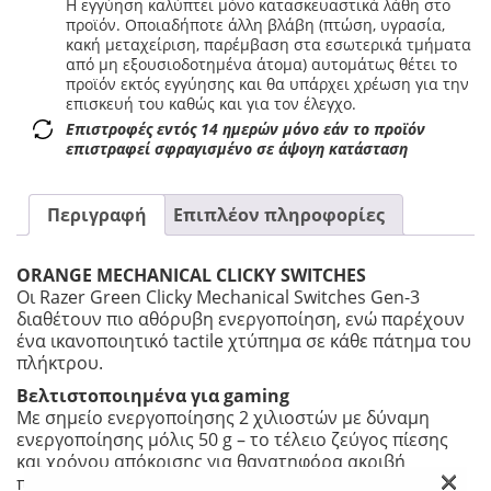
Η εγγύηση καλύπτει μόνο κατασκευαστικά λάθη στο
προϊόν. Οποιαδήποτε άλλη βλάβη (πτώση, υγρασία,
κακή μεταχείριση, παρέμβαση στα εσωτερικά τμήματα
από μη εξουσιοδοτημένα άτομα) αυτομάτως θέτει το
προϊόν εκτός εγγύησης και θα υπάρχει χρέωση για την
επισκευή του καθώς και για τον έλεγχο.
Επιστροφές εντός 14 ημερών μόνο εάν το προϊόν
επιστραφεί σφραγισμένο σε άψογη κατάσταση
Περιγραφή
Επιπλέον πληροφορίες
ORANGE MECHANICAL CLICKY SWITCHES
Οι Razer Green Clicky Mechanical Switches Gen-3
διαθέτουν πιο αθόρυβη ενεργοποίηση, ενώ παρέχουν
ένα ικανοποιητικό tactile χτύπημα σε κάθε πάτημα του
πλήκτρου.
Βελτιστοποιημένα για gaming
Με σημείο ενεργοποίησης 2 χιλιοστών με δύναμη
ενεργοποίησης μόλις 50 g – το τέλειο ζεύγος πίεσης
και χρόνου απόκρισης για θανατηφόρα ακριβή
×
πατήματα με ευδιάκριτο, απτικό Feedback,