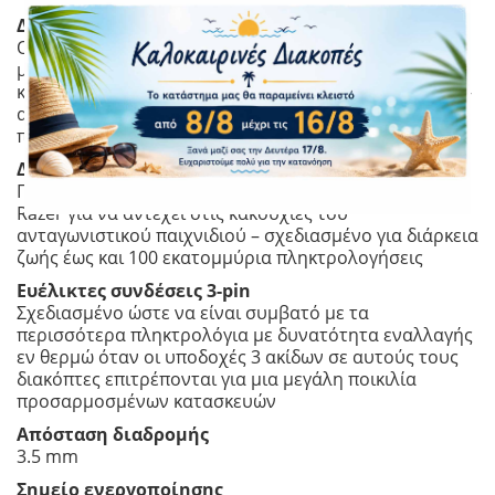
Διαφανές περίβλημα με LED Lens
Ο διαφανής, διάφανος σχεδιασμός είναι εξοπλισμένος
με φακό LED που εστιάζει το φως από την πηγή στα
καπάκια των πλήκτρων για πιο ομοιόμορφο φωτισμό –
αποκαλύπτοντας την πραγματική λάμψη ενός
πληκτρολογίου με οπίσθιο φωτισμό
Διάρκεια ζωής 100 εκατομμυρίων πλήκτρων
Πλήρως σχεδιασμένο και κατασκευασμένο από την
Razer για να αντέχει στις κακουχίες του
ανταγωνιστικού παιχνιδιού – σχεδιασμένο για διάρκεια
ζωής έως και 100 εκατομμύρια πληκτρολογήσεις
Ευέλικτες συνδέσεις 3-pin
Σχεδιασμένο ώστε να είναι συμβατό με τα
περισσότερα πληκτρολόγια με δυνατότητα εναλλαγής
εν θερμώ όταν οι υποδοχές 3 ακίδων σε αυτούς τους
διακόπτες επιτρέπονται για μια μεγάλη ποικιλία
προσαρμοσμένων κατασκευών
Απόσταση διαδρομής
3.5 mm
Σημείο ενεργοποίησης