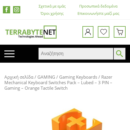
Σχετικά με εμάς
Προσωπικά δεδομένα
Όροι χρήσης
Επικοινωνήστε μαζί μας
ΚΙΝΗΤΑ ΤΗΛΕΦΩΝΑ
Αρχική σελίδα
/
GAMING
/
Gaming Keyboards
/ Razer
TABLETS
Mechanical Keyboard Switches Pack – Lubed – 3 PIN –
Gaming – Orange Tactile Switch
HEADSETS & ΗΧΕΊΑ
ΟΘΌΝΕΣ
ΕΚΤΥΠΩΤΈΣ – ΠΟΛΥΜΗΧΑΝΉΜΑΤΑ
WEB CAMERA
ΚΟΥΤΙΆ ΥΠΟΛΟΓΙΣΤΏΝ