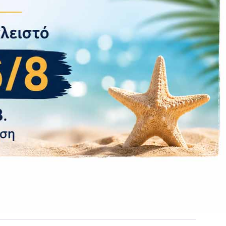
λάθη στο προϊόν. Οποιαδήποτε άλλη βλάβη
(πτώση, υγρασία, κακή μεταχείριση,
παρέμβαση στα εσωτερικά τμήματα από μη
εξουσιοδοτημένα άτομα) αυτομάτως θέτει το
προϊόν εκτός εγγύησης και θα υπάρχει
χρέωση για την επισκευή του καθώς και για
τον έλεγχο.
Επιστροφές εντός 14 ημερών μόνο εάν το
προϊόν επιστραφεί σφραγισμένο σε άψογη
κατάσταση