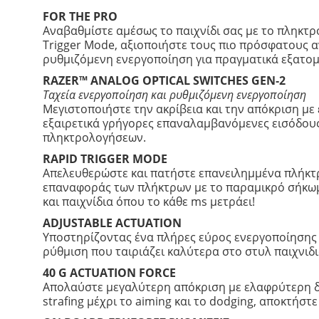
FOR THE PRO
Αναβαθμίστε αμέσως το παιχνίδι σας με το πληκτρ
Trigger Mode, αξιοποιήστε τους πιο πρόσφατους α
ρυθμιζόμενη ενεργοποίηση για πραγματικά εξατο
RAZER™ ANALOG OPTICAL SWITCHES GEN‑2
Ταχεία ενεργοποίηση και ρυθμιζόμενη ενεργοποίηση
Μεγιστοποιήστε την ακρίβεια και την απόκριση με 
εξαιρετικά γρήγορες επαναλαμβανόμενες εισόδους
πληκτρολογήσεων.
RAPID TRIGGER MODE
Απελευθερώστε και πατήστε επανειλημμένα πλήκτρ
επαναφοράς των πλήκτρων με το παραμικρό σήκωμα 
και παιχνίδια όπου το κάθε ms μετράει!
ADJUSTABLE ACTUATION
Υποστηρίζοντας ένα πλήρες εύρος ενεργοποίησης α
ρύθμιση που ταιριάζει καλύτερα στο στυλ παιχνιδι
40 G ACTUATION FORCE
Απολαύστε μεγαλύτερη απόκριση με ελαφρύτερη δύν
strafing μέχρι το aiming και το dodging, αποκτήσ