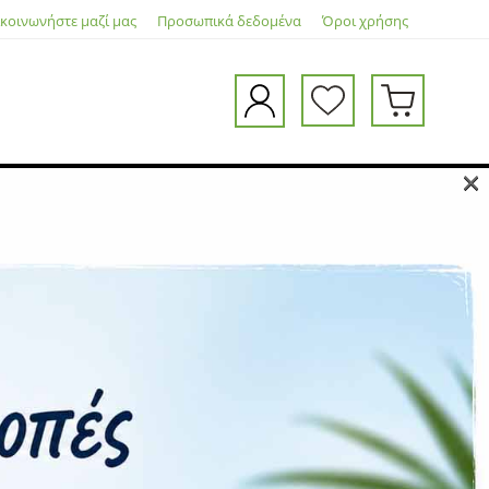
ικοινωνήστε μαζί μας
Προσωπικά δεδομένα
Όροι χρήσης
×
d – Rapid Trigger – US Layout
ΜΕΤΑΦΟΡΙΚΆ
ΓΙΑ ΌΛΗ ΤΗΝ ΕΛΛΆΔΑ
ΠΛΗΡΩΜΉ
ΕΓΓΎΗΣΗ
Η εγγύηση καλύπτει μόνο κατασκευαστικά