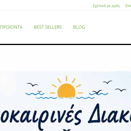
Σχετικά με εμάς
Επ
 ΠΡΟΪΌΝΤΑ
BEST SELLERS
BLOG
HUNTSMAN V3 PRO TENKEYLESS ANALOG – Optical Gaming Keyboar
ACCESSORIES
Razer HUNTSMAN V3 PRO
TENKEYLESS ANALOG – Optical
Gaming Keyboard – Rapid Trigger –
US Layout
Κωδικός προϊόντος: 8887910073346