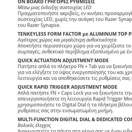
ON BOARD ΓΡΗΓΟΡΕΣ ΡΥΘΜΙΣΕΙΣ
Μέσω μιας ένδειξης συστοιχίας LED
Πραγματοποιήστε ακριβείς, εν κινήσει προσαρμογέ
συστοιχίας LED, χωρίς την ανάγκη του Razer Syn
του Razer Synapse.
TENKEYLESS FORM FACTOR με ALUMINUM TOP P
Λιγότερος χώρος και μεγαλύτερη ανθεκτικότητα
Αποκτήστε περισσότερο χώρο για να χειρίζεστε το 
συμπαγές, ανθεκτικό περίβλημα εξοπλισμένο με έν
QUICK ACTUATION ADJUSTMENT MODE
Πατήστε απλά το πλήκτρο FN + Tab για να ξεκινήσ
για να ελέγξετε το ύψος ενεργοποίησής του και χρη
λειτουργία και να αποθηκεύσετε τις ρυθμίσεις σα
QUICK RAPID TRIGGER ADJUSTMENT MODE
Απλά πατήστε FN + Caps Lock για να ξεκινήσετε τη
απενεργοποιήσετε τη λειτουργία Rapid Trigger Mod
χρησιμοποιήστε το Digital Dial ή τα πλήκτρα βέλου
ρυθμίσεις σας στην ενσωματωμένη μνήμη.
MULTI-FUNCTION DIGITAL DIAL & DEDICATED C
Βολικός έλεγχος
Διαχειριστείτε τα πάντα στα χέρια σας με έναν ει