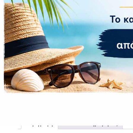
CASE FANS
LIQUID COOLERS
CPU COOLERS
ΕΙΚΟΝΑ-ΗΧΟΣ
ACCESSORIES
GAMING
ΟΙΚΙΑΚΕΣ ΣΥΣΚΕΥΕΣ
ΠΡΟΣΩΠΙΚΗ ΦΡΟΝΤΙΔΑ
Περιγραφή
Επιπλέον πληροφορίες