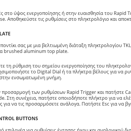
ς στο ύψος ενεργοποίησης ή στην ευαισθησία του Rapid T
apse. Αποθηκεύστε τις ρυθμίσεις στο πληκτρολόγιο και α
LATE
ποντίκι σας με μια βελτιωμένη διάταξη πληκτρολογίου TKL 
α brushed aluminum top plate.
ετε τη ρύθμιση του σημείου ενεργοποίησης του πληκτρολο
σιμοποιήστε το Digital Dial ή τα πλήκτρα βέλους για να ρυ
ς στην ενσωματωμένη μνήμη.
ν προσαρμογή των ρυθμίσεων Rapid Trigger και πατήστε Ca
e. Στη συνέχεια, πατήστε οποιοδήποτε πλήκτρο για να ελέγ
ς για να τις προσαρμόσετε ανάλογα. Πατήστε Esc για να βγ
ONTROL BUTTONS
δικό επιλογέα για ρυθμίσεις έντασης ήχου και αναλογικού δ