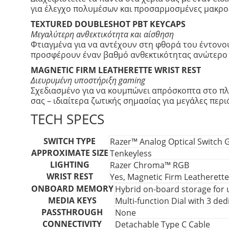
για έλεγχο πολυμέσων και προσαρμοσμένες μακρο
TEXTURED DOUBLESHOT PBT KEYCAPS
Μεγαλύτερη ανθεκτικότητα και αίσθηση
Φτιαγμένα για να αντέχουν στη φθορά του έντονου
προσφέρουν έναν βαθμό ανθεκτικότητας ανώτερο 
MAGNETIC FIRM LEATHERETTE WRIST REST
Διευρυμένη υποστήριξη gaming
Σχεδιασμένο για να κουμπώνει απρόσκοπτα στο πλ
σας – ιδιαίτερα ζωτικής σημασίας για μεγάλες περ
TECH SPECS
SWITCH TYPE
Razer™ Analog Optical Switch 
APPROXIMATE SIZE
Tenkeyless
LIGHTING
Razer Chroma™ RGB
WRIST REST
Yes, Magnetic Firm Leatherette
ONBOARD MEMORY
Hybrid on-board storage for u
MEDIA KEYS
Multi-function Dial with 3 de
PASSTHROUGH
None
CONNECTIVITY
Detachable Type C Cable