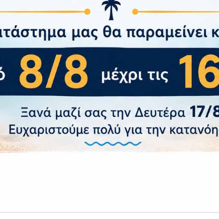
169,30
€
Add to wishlist