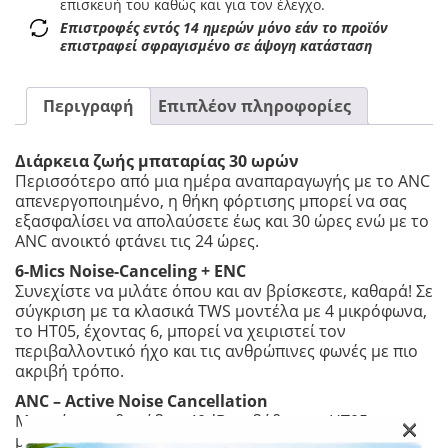
επισκευή του καθώς και για τον έλεγχο.
Επιστροφές εντός 14 ημερών μόνο εάν το προϊόν
επιστραφεί σφραγισμένο σε άψογη κατάσταση
Περιγραφή
Επιπλέον πληροφορίες
Διάρκεια ζωής μπαταρίας 30 ωρών
Περισσότερο από μια ημέρα αναπαραγωγής με το ANC
απενεργοποιημένο, η θήκη φόρτισης μπορεί να σας
εξασφαλίσει να απολαύσετε έως και 30 ώρες ενώ με το
ANC ανοικτό φτάνει τις 24 ώρες.
6-Mics Noise-Canceling + ENC
Συνεχίστε να μιλάτε όπου και αν βρίσκεστε, καθαρά! Σε
σύγκριση με τα κλασικά TWS μοντέλα με 4 μικρόφωνα,
το HT05, έχοντας 6, μπορεί να χειριστεί τον
περιβαλλοντικό ήχο και τις ανθρώπινες φωνές με πιο
ακριβή τρόπο.
ANC – Active Noise Cancellation
×
Με ακύρωση θορύβου 40dB σε βάθος, το HT05
μπλοκάρει όλο το φάσμα θορύβων και αφήνει μόνο