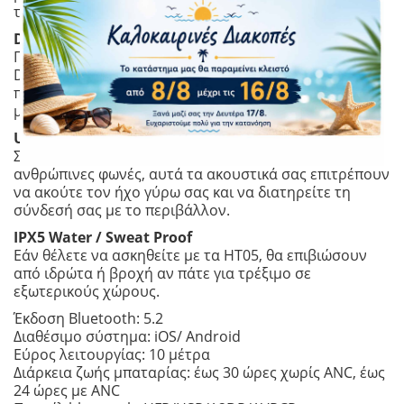
την απολαυστική μουσική σε εσάς.
Dynamic Driver 10mm
Προσφέρει εκπληκτικό ήχο, με προηγμένο μεγάλο
Driver και elastomer PU, αυτά τα συμπαγή ακουστικά
παρέχουν καθαρές μεσαίες συχνότητες και δυνατά
μπάσα.
Upgraded Transparency Mode
Στο Transparency Mode ενισχύει πλέον τις
ανθρώπινες φωνές, αυτά τα ακουστικά σας επιτρέπουν
να ακούτε τον ήχο γύρω σας και να διατηρείτε τη
σύνδεσή σας με το περιβάλλον.
IPX5 Water / Sweat Proof
Εάν θέλετε να ασκηθείτε με τα HT05, θα επιβιώσουν
από ιδρώτα ή βροχή αν πάτε για τρέξιμο σε
εξωτερικούς χώρους.
Έκδοση Bluetooth: 5.2
Διαθέσιμο σύστημα: iOS/ Android
Εύρος λειτουργίας: 10 μέτρα
Διάρκεια ζωής μπαταρίας: έως 30 ώρες χωρίς ANC, έως
24 ώρες με ANC