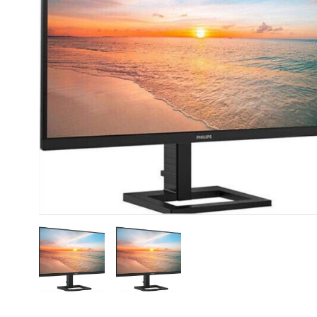
CASE FANS
LIQUID COOLERS
CPU COOLERS
ΕΙΚΟΝΑ-ΗΧΟΣ
ACCESSORIES
GAMING
ΟΙΚΙΑΚΕΣ ΣΥΣΚΕΥΕΣ
ΠΡΟΣΩΠΙΚΗ ΦΡΟΝΤΙΔΑ