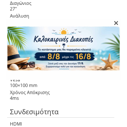
Διαγώνιος
27″
Ανάλυση
×
3840×2160
Αντίθεση
1000:1 (static)
Φωτεινότητα
350cd/m²
Ρυθμός Ανανέωσης
60 Hz
Aspect ratio
16:9
Vesa
100×100 mm
Χρόνος Απόκρισης
4ms
Συνδεσιμότητα
HDMI