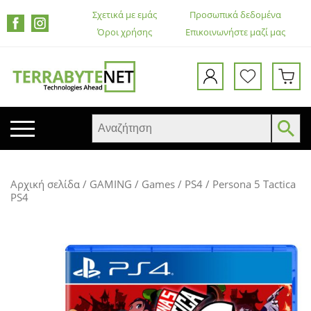
Σχετικά με εμάς
Προσωπικά δεδομένα
Όροι χρήσης
Επικοινωνήστε μαζί μας
ΚΙΝΗΤΑ ΤΗΛΕΦΩΝΑ
Αρχική σελίδα
/
GAMING
/
Games
/
PS4
/ Persona 5 Tactica
TABLETS
PS4
HEADSETS & ΗΧΕΊΑ
ΟΘΌΝΕΣ
ΕΚΤΥΠΩΤΈΣ – ΠΟΛΥΜΗΧΑΝΉΜΑΤΑ
WEB CAMERA
ΚΟΥΤΙΆ ΥΠΟΛΟΓΙΣΤΏΝ