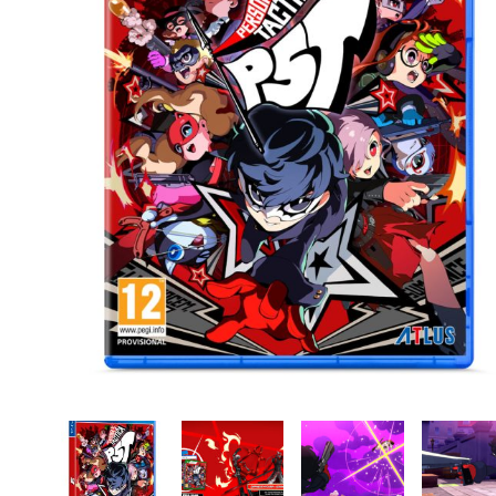
CASE FANS
LIQUID COOLERS
CPU COOLERS
ΕΙΚΟΝΑ-ΗΧΟΣ
ACCESSORIES
GAMING
ΟΙΚΙΑΚΕΣ ΣΥΣΚΕΥΕΣ
ΠΡΟΣΩΠΙΚΗ ΦΡΟΝΤΙΔΑ