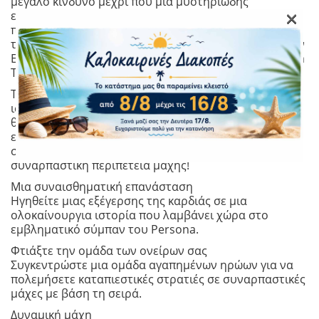
μεγάλο κίνδυνο μέχρι που μια μυστηριώδης
×
επαναστάτρια ονόματι Erina τους σώζει και τους
προσφέρει μια δελεαστική συμφωνία με αντάλλαγμα
τη βοήθειά τους. Ποια αλήθεια κρύβεται πίσω από την
Erina και τη συμφωνία που προσφέρει στους Phantom
Thieves;
Το Persona 5 Tactica περιλαμβάνει μια ολοκαίνουργια
ιστορία, την επιστροφή αγαπημένων χαρακτήρων των
θαυμαστών και ολοκαίνουργιους συμμάχους και
εχθρούς. Συμμετέχετε στην ομάδα καθώς ηγείται μιας
συναισθηματικής επανάστασης σε αυτή τη
συναρπαστική περιπέτεια μάχης!
Μια συναισθηματική επανάσταση
Ηγηθείτε μιας εξέγερσης της καρδιάς σε μια
ολοκαίνουργια ιστορία που λαμβάνει χώρα στο
εμβληματικό σύμπαν του Persona.
Φτιάξτε την ομάδα των ονείρων σας
Συγκεντρώστε μια ομάδα αγαπημένων ηρώων για να
πολεμήσετε καταπιεστικές στρατιές σε συναρπαστικές
μάχες με βάση τη σειρά.
Δυναμική μάχη