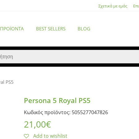
Σχετικά με εμάς
Επ
 ΠΡΟΪΌΝΤΑ
BEST SELLERS
BLOG
al PS5
ACCESSORIES
Persona 5 Royal PS5
Κωδικός προϊόντος: 5055277047826
21,00
€
Add to wishlist