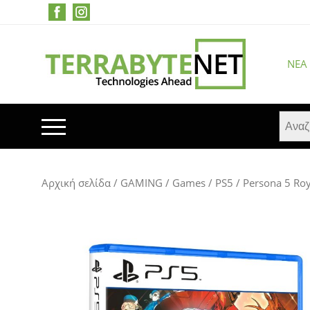
ΝΈΑ
ΚΙΝΗΤΑ ΤΗΛΕΦΩΝΑ
Αρχική σελίδα
/
GAMING
/
Games
/
PS5
/ Persona 5 Roy
TABLETS
HEADSETS & ΗΧΕΊΑ
ΟΘΌΝΕΣ
ΕΚΤΥΠΩΤΈΣ – ΠΟΛΥΜΗΧΑΝΉΜΑΤΑ
WEB CAMERA
ΚΟΥΤΙΆ ΥΠΟΛΟΓΙΣΤΏΝ