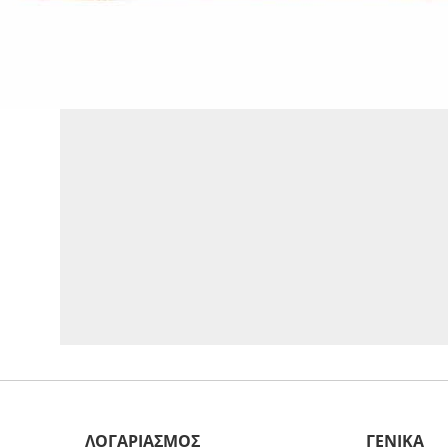
Personal 5 Royal.
Φορέστε τη μάσκα. Αποκαλύψτε την αλήθεια σας.
ΛΟΓΑΡΙΑΣΜΟΣ
ΓΕΝΙΚΑ