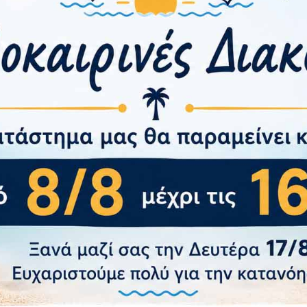
 definitive edition του Persona 5 Royal, με έναν θησαυρό
 Phantom Thieves of Hearts καθώς οργανώνουν μεγάλες λησ
κτήρες, έμπιστους, βάθος ιστορίας και άφθονες τοποθεσίες
στην καθημερινή σας ζωή. Το Persona 5 Royal παρουσιάζει έ
 Shoji Meguro.
αρμόστε το δικό σας προσωπικό Thieves Den, βιώστε εναλλ
ύψτε τη δύναμη που κρύβετε μέσα σας και αγωνιστείτε για τ