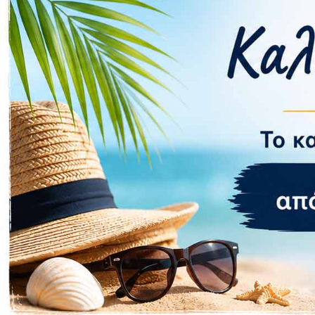
Περιγραφή
Επιπλέον πληροφορίες
Ετοιμαστείτε για τη βραβευμένη RPG εμπειρία στην
Φορέστε τη μάσκα του Joker και γίνετε μέλος των
τους κάνουν να αλλάξουν τους τρόπους τους!
Αυτός ο τίτλος είναι γεμάτος με αγαπημένους χαρα
ενισχύσετε τις ικανότητές σας στο metaverse και 
αξέχαστο soundtrack από τον βραβευμένο συνθέτη
Εξερευνήστε το Τόκιο, ξεκλειδώστε Personas, προσ
Phantom Thief και αψηφήστε τις συμβάσεις, ανακαλ