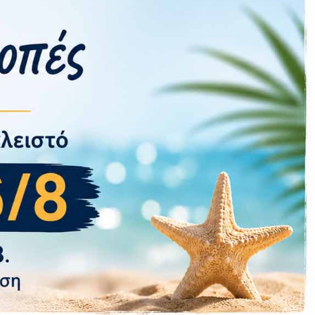
 από downloadable content που περιλαμβάνεται!
τείες, διεισδύουν στα μυαλά των διεφθαρμένων και
 για εξερεύνηση με πολλές ευκαιρίες για να τους
να μοναδικό οπτικό στυλ και διαθέτει ένα
ακτικά endings και πολλά άλλα! Γίνετε ο απόλυτος
η δικαιοσύνη στην definitive edition του