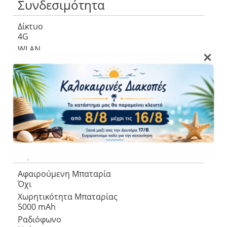
Συνδεσιμότητα
Δίκτυο
4G
WLAN
×
Ναι
Bluetooth
Ναι 5.0, A2DP, LE
Wi-Fi Hotspot
Ναι
NFC
Οχι
Πρόσθετα
Αφαιρούμενη Μπαταρία
Όχι
Χωρητικότητα Μπαταρίας
5000 mAh
Ραδιόφωνο