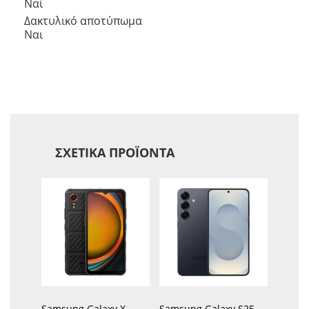
Ναί
Δακτυλικό αποτύπωμα
Ναι
ΣΧΕΤΙΚΆ ΠΡΟΪΌΝΤΑ
Samsung Galaxy X
Samsung Galaxy S25