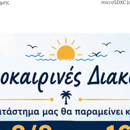
ήμης
microSDXC (d
50 MP, f/1.8, (wide), 0.64µm, 2 MP,
8 MP, f/2.0, (wid
ότητα
Να
α
 Μπαταρία