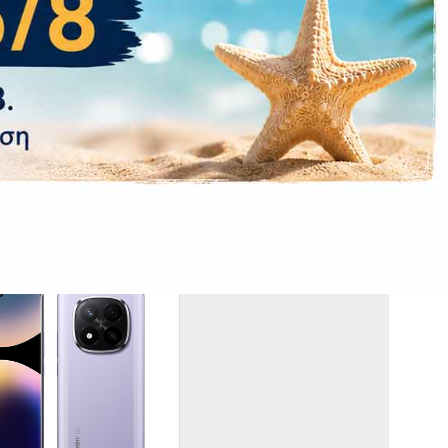
 charging 30W
Ναί
Ναι