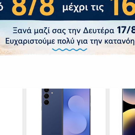
α Μπαταρίας
5000 mAh, Fast
ποτύπωμα