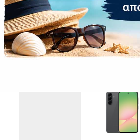
Χωρητικότητ
Ραδιόφωνο
Δακτυλικό α
ΣΧΕΤΙΚΆ ΠΡΟΪΌΝΤΑ