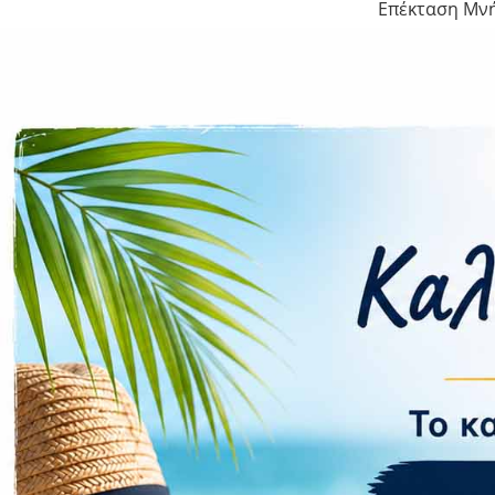
Επέκταση Μν
Κάμερα
Πίσω
Μπροστά
Flash
Συνδεσιμ
Δίκτυο
WLAN
Bluetooth
Wi-Fi Hotspot
NFC
Πρόσθετ
Αφαιρούμενη