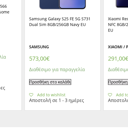
A566
esome
Samsung Galaxy S25 FE 5G S731
Xiaomi Re
Dual Sim 8GB/256GB Navy EU
NFC 8GB/2
EU
SAMSUNG
XIAOMI /
λία
573,00
€
291,00
Διαθέσιμο για παραγγελία
Διαθέσιμ
Προσθήκη στο καλάθι
Προσθήκη 
ρες
Add to wishlist
Add to
Αποστολή σε 1 - 3 ημέρες
Αποστολή