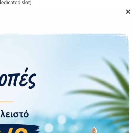
edicated slot)
×
 f/2.4, (macro)
e), 1/4″, 1.12µm
Ναι
4G
Ναι
ι 5.2, A2DP, LE
Ναι
Οχι
Όχι