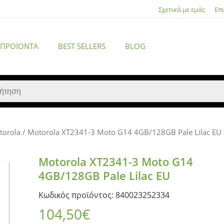
Σχετικά με εμάς
Επ
 ΠΡΟΪΌΝΤΑ
BEST SELLERS
BLOG
torola
/ Motorola XT2341-3 Moto G14 4GB/128GB Pale Lilac EU
ACCESSORIES
Motorola XT2341-3 Moto G14
4GB/128GB Pale Lilac EU
Κωδικός προϊόντος: 840023252334
104,50
€