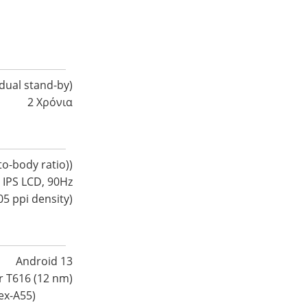
dual stand-by)
2 Χρόνια
to-body ratio))
IPS LCD, 90Hz
05 ppi density)
Android 13
r T616 (12 nm)
ex-A55)